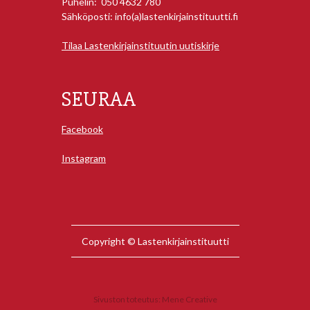
Puhelin: 050 4632 780
Sähköposti: info(a)lastenkirjainstituutti.fi
Tilaa Lastenkirjainstituutin uutiskirje
SEURAA
Facebook
Instagram
Copyright © Lastenkirjainstituutti
Sivuston toteutus:
Mene Creative