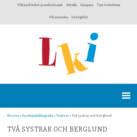
Hyppää
Yhteystiedot ja aukioloajat
Media
Kauppa
Tue toimintaa
sisältöön
På svenska
In English
Etusivu
»
Kuvittaja­bibliografia
»
Teokset
»
Två systrar och Berglund
TVÅ SYSTRAR OCH BERGLUND