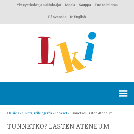
Hyppää
Yhteystiedot ja aukioloajat
Media
Kauppa
Tue toimintaa
sisältöön
På svenska
In English
Etusivu
»
Kuvittaja­bibliografia
»
Teokset
»
Tunnetko? Lasten Ateneum
TUNNETKO? LASTEN ATENEUM