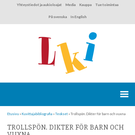
Hyppää
Yhteystiedot ja aukioloajat
Media
Kauppa
Tue toimintaa
sisältöön
På svenska
In English
Etusivu
»
Kuvittaja­bibliografia
»
Teokset
»
Trollspön. Dikter för barn och vuxna
TROLLSPÖN. DIKTER FÖR BARN OCH
VUXNA