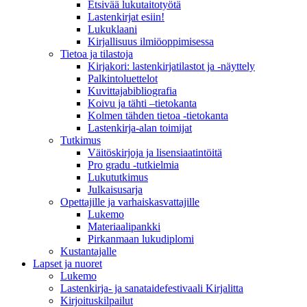
Etsivää lukutaitotyötä
Lastenkirjat esiin!
Lukuklaani
Kirjallisuus ilmiöoppimisessa
Tietoa ja tilastoja
Kirjakori: lastenkirjatilastot ja -näyttely
Palkintoluettelot
Kuvittaja­bibliografia
Koivu ja tähti –tietokanta
Kolmen tähden tietoa -tietokanta
Lastenkirja-alan toimijat
Tutkimus
Väitöskirjoja ja lisensiaatintöitä
Pro gradu -tutkielmia
Lukututkimus
Julkaisusarja
Opettajille ja varhaiskasvattajille
Lukemo
Materiaalipankki
Pirkanmaan lukudiplomi
Kustantajalle
Lapset ja nuoret
Lukemo
Lastenkirja- ja sanataidefestivaali Kirjalitta
Kirjoituskilpailut