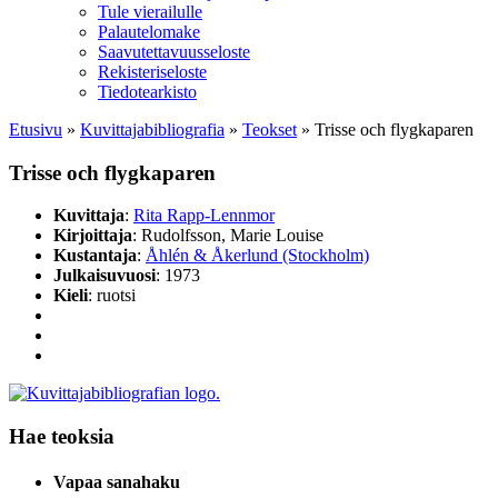
Tule vierailulle
Palautelomake
Saavutettavuusseloste
Rekisteriseloste
Tiedotearkisto
Etusivu
»
Kuvittaja­bibliografia
»
Teokset
»
Trisse och flygkaparen
Trisse och flygkaparen
Kuvittaja
:
Rita Rapp-Lennmor
Kirjoittaja
: Rudolfsson, Marie Louise
Kustantaja
:
Åhlén & Åkerlund (Stockholm)
Julkaisuvuosi
: 1973
Kieli
: ruotsi
Hae teoksia
Vapaa sanahaku