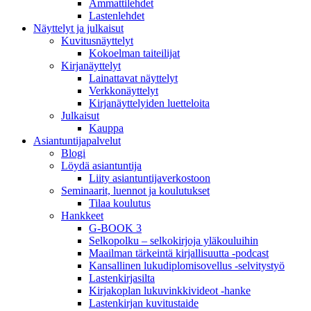
Ammattilehdet
Lastenlehdet
Näyttelyt ja julkaisut
Kuvitusnäyttelyt
Kokoelman taiteilijat
Kirjanäyttelyt
Lainattavat näyttelyt
Verkkonäyttelyt
Kirjanäyttelyiden luetteloita
Julkaisut
Kauppa
Asiantuntija­palvelut
Blogi
Löydä asiantuntija
Liity asiantuntijaverkostoon
Seminaarit, luennot ja koulutukset
Tilaa koulutus
Hankkeet
G-BOOK 3
Selkopolku – selkokirjoja yläkouluihin
Maailman tärkeintä kirjallisuutta -podcast
Kansallinen lukudiplomisovellus -selvitystyö
Lastenkirjasilta
Kirjakoplan lukuvinkkivideot -hanke
Lastenkirjan kuvitustaide