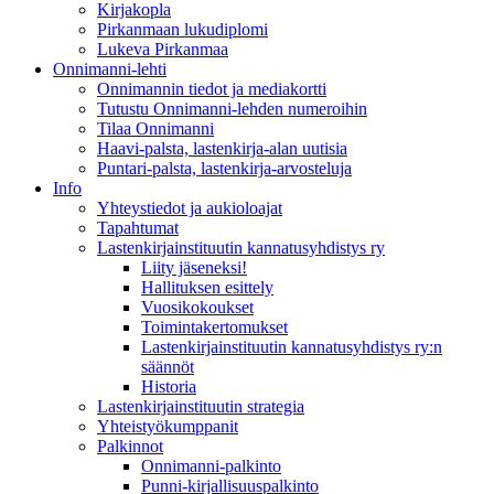
Kirjakopla
Pirkanmaan lukudiplomi
Lukeva Pirkanmaa
Onnimanni-lehti
Onnimannin tiedot ja mediakortti
Tutustu Onnimanni-lehden numeroihin
Tilaa Onnimanni
Haavi-palsta, lastenkirja-alan uutisia
Puntari-palsta, lastenkirja-arvosteluja
Info
Yhteystiedot ja aukioloajat
Tapahtumat
Lastenkirjainstituutin kannatusyhdistys ry
Liity jäseneksi!
Hallituksen esittely
Vuosikokoukset
Toimintakertomukset
Lastenkirjainstituutin kannatusyhdistys ry:n
säännöt
Historia
Lastenkirjainstituutin strategia
Yhteistyökumppanit
Palkinnot
Onnimanni-palkinto
Punni-kirjallisuuspalkinto