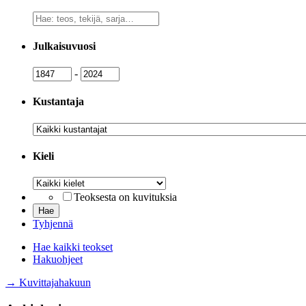
Vapaa
sanahaku
Julkaisuvuosi
Julkaisuvuosi
Julkaisuvuosi
-
Kustantaja
Kustantaja
Kieli
Kieli
Teoksesta on kuvituksia
Tyhjennä
Hae kaikki teokset
Hakuohjeet
→ Kuvittajahakuun