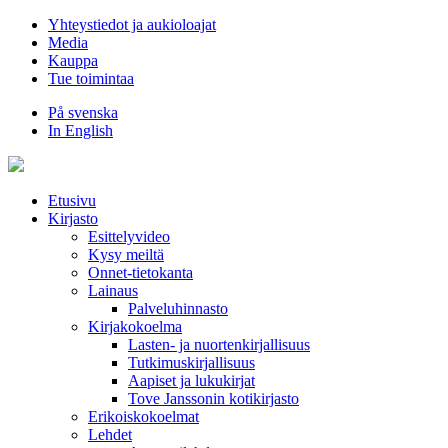
Hyppää
Yhteystiedot ja aukioloajat
sisältöön
Media
Kauppa
Tue toimintaa
På svenska
In English
Etusivu
Kirjasto
Esittelyvideo
Kysy meiltä
Onnet-tietokanta
Lainaus
Palveluhinnasto
Kirjakokoelma
Lasten- ja nuortenkirjallisuus
Tutkimuskirjallisuus
Aapiset ja lukukirjat
Tove Janssonin kotikirjasto
Erikoiskokoelmat
Lehdet