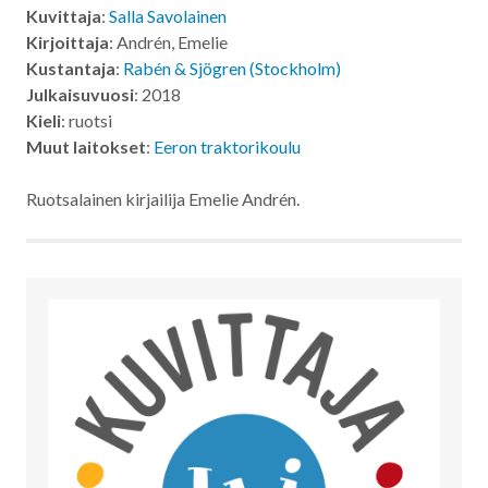
Kuvittaja
:
Salla Savolainen
Kirjoittaja
: Andrén, Emelie
Kustantaja
:
Rabén & Sjögren (Stockholm)
Julkaisuvuosi
: 2018
Kieli
: ruotsi
Muut laitokset
:
Eeron traktorikoulu
Ruotsalainen kirjailija Emelie Andrén.