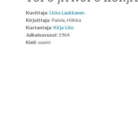
Kuvittaja
:
Usko Laukkanen
Kirjoittaja
: Palola, Hilkka
Kustantaja
:
Kirja-Lito
Julkaisuvuosi
: 1964
Kieli
: suomi