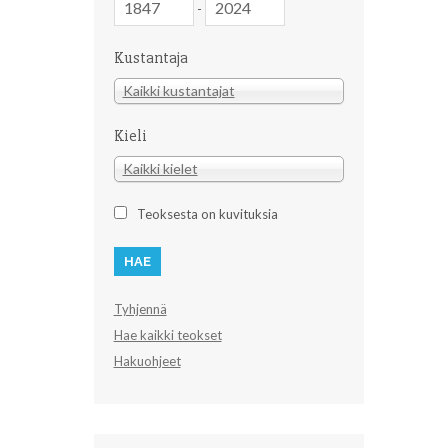
-
Kustantaja
Kustantaja
Kaikki kustantajat
Kieli
Kieli
Kaikki kielet
Teoksesta on kuvituksia
Tyhjennä
Hae kaikki teokset
Hakuohjeet