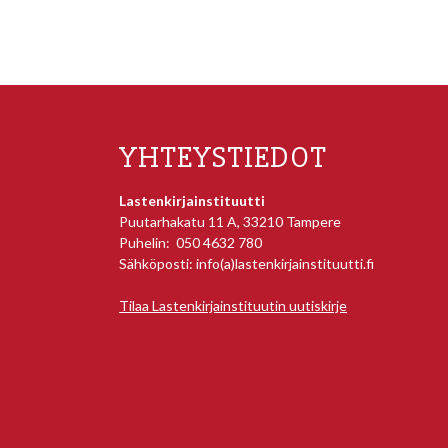
YHTEYSTIEDOT
Lastenkirjainstituutti
Puutarhakatu 11 A, 33210 Tampere
Puhelin: 050 4632 780
Sähköposti: info(a)lastenkirjainstituutti.fi
Tilaa Lastenkirjainstituutin uutiskirje