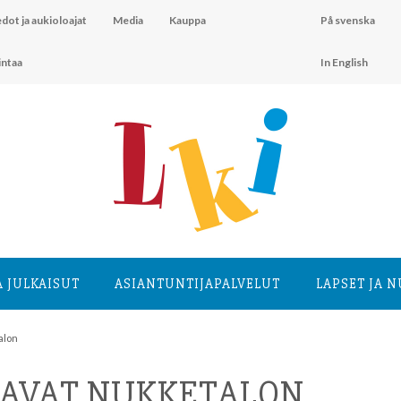
dot ja aukioloajat
Media
Kauppa
På svenska
intaa
In English
A JULKAISUT
ASIANTUNTIJA­PALVELUT
LAPSET JA 
alon
AAVAT NUKKETALON