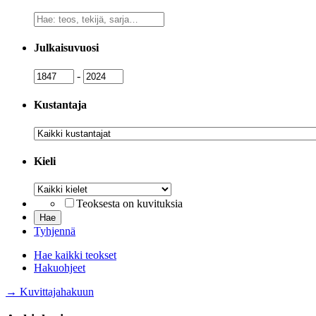
Vapaa
sanahaku
Julkaisuvuosi
Julkaisuvuosi
Julkaisuvuosi
-
Kustantaja
Kustantaja
Kieli
Kieli
Teoksesta on kuvituksia
Tyhjennä
Hae kaikki teokset
Hakuohjeet
→ Kuvittajahakuun