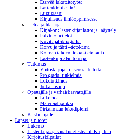
Etsivää lukutaitotyötä
Lastenkirjat esiin!
Lukuklaani
Kirjallisuus ilmiöoppimisessa
Tietoa ja tilastoja
Kirjakori: lastenkirjatilastot ja -näyttely
Palkintoluettelot
Kuvittaja­bibliografia
Koivu ja tähti –tietokanta
Kolmen tähden tietoa -tietokanta
Lastenkirja-alan toimijat
Tutkimus
Väitöskirjoja ja lisensiaatintöitä
Pro gradu -tutkielmia
Lukututkimus
Julkaisusarja
Opettajille ja varhaiskasvattajille
Lukemo
Materiaalipankki
Pirkanmaan lukudiplomi
Kustantajalle
Lapset ja nuoret
Lukemo
Lastenkirja- ja sanataidefestivaali Kirjalitta
Kirjoituskilpailut