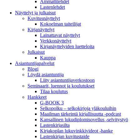
Ammattilehdet
Lastenlehdet
Näyttelyt ja julkaisut
Kuvitusnäyttelyt
Kokoelman taiteilijat
Kirjanäyttelyt
Lainattavat näyttelyt
Verkkonäyttelyt
Kirjanäyttelyiden luetteloita
Julkaisut
Kauppa
Asiantuntija­palvelut
Blogi
Löydä asiantuntija
Liity asiantuntijaverkostoon
Seminaarit, luennot ja koulutukset
Tilaa koulutus
Hankkeet
G-BOOK 3
Selkopolku – selkokirjoja yläkouluihin
Maailman tärkeintä kirjallisuutta -podcast
Kansallinen lukudiplomisovellus -selvitystyö
Lastenkirjasilta
Kirjakoplan lukuvinkkivideot -hanke
Lastenkirjan kuvitustaide