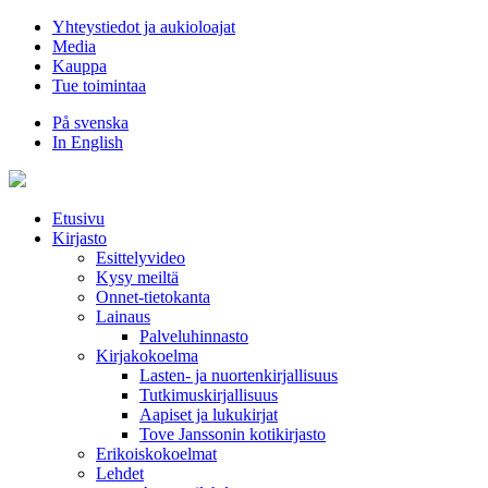
Hyppää
Yhteystiedot ja aukioloajat
sisältöön
Media
Kauppa
Tue toimintaa
På svenska
In English
Etusivu
Kirjasto
Esittelyvideo
Kysy meiltä
Onnet-tietokanta
Lainaus
Palveluhinnasto
Kirjakokoelma
Lasten- ja nuortenkirjallisuus
Tutkimuskirjallisuus
Aapiset ja lukukirjat
Tove Janssonin kotikirjasto
Erikoiskokoelmat
Lehdet