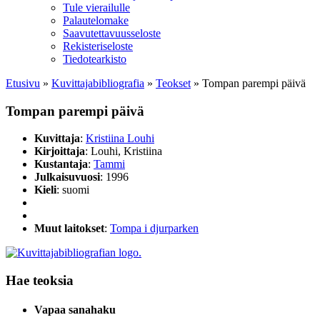
Tule vierailulle
Palautelomake
Saavutettavuusseloste
Rekisteriseloste
Tiedotearkisto
Etusivu
»
Kuvittaja­bibliografia
»
Teokset
»
Tompan parempi päivä
Tompan parempi päivä
Kuvittaja
:
Kristiina Louhi
Kirjoittaja
: Louhi, Kristiina
Kustantaja
:
Tammi
Julkaisuvuosi
: 1996
Kieli
: suomi
Muut laitokset
:
Tompa i djurparken
Hae teoksia
Vapaa sanahaku