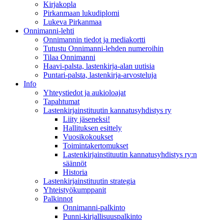
Kirjakopla
Pirkanmaan lukudiplomi
Lukeva Pirkanmaa
Onnimanni-lehti
Onnimannin tiedot ja mediakortti
Tutustu Onnimanni-lehden numeroihin
Tilaa Onnimanni
Haavi-palsta, lastenkirja-alan uutisia
Puntari-palsta, lastenkirja-arvosteluja
Info
Yhteystiedot ja aukioloajat
Tapahtumat
Lastenkirjainstituutin kannatusyhdistys ry
Liity jäseneksi!
Hallituksen esittely
Vuosikokoukset
Toimintakertomukset
Lastenkirjainstituutin kannatusyhdistys ry:n
säännöt
Historia
Lastenkirjainstituutin strategia
Yhteistyökumppanit
Palkinnot
Onnimanni-palkinto
Punni-kirjallisuuspalkinto