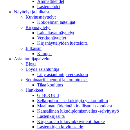
Ammattilehdet
Lastenlehdet
Näyttelyt ja julkaisut
Kuvitusnäyttelyt
Kokoelman taiteilijat
Kirjanäyttelyt
Lainattavat näyttelyt
Verkkonäyttelyt
Kirjanäyttelyiden luetteloita
Julkaisut
Kauppa
Asiantuntija­palvelut
Blogi
Löydä asiantuntija
Liity asiantuntijaverkostoon
Seminaarit, luennot ja koulutukset
Tilaa koulutus
Hankkeet
G-BOOK 3
Selkopolku – selkokirjoja yläkouluihin
Maailman tärkeintä kirjallisuutta -podcast
Kansallinen lukudiplomisovellus -selvitystyö
Lastenkirjasilta
Kirjakoplan lukuvinkkivideot -hanke
Lastenkirjan kuvitustaide