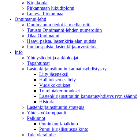
Kirjakopla
Pirkanmaan lukudiplomi
Lukeva Pirkanmaa
Onnimanni-lehti
Onnimannin tiedot ja mediakortti
Tutustu Onnimanni-lehden numeroihin
Tilaa Onnimanni
Haavi-palsta, lastenkirja-alan uutisia
Puntari-palsta, lastenkirja-arvosteluja
Info
Yhteystiedot ja aukioloajat
Tapahtumat
Lastenkirjainstituutin kannatusyhdistys ry
Liity jäseneksi!
Hallituksen esittely
Vuosikokoukset
Toimintakertomukset
Lastenkirjainstituutin kannatusyhdistys ry:n säännö
Historia
Lastenkirjainstituutin strategia
Yhteistyökumppanit
Palkinnot
Onnimanni-palkinto
Punni-kirjallisuuspalkinto
Tule vierailulle