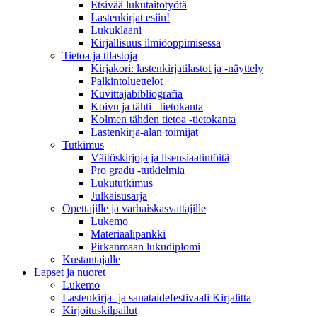
Etsivää lukutaitotyötä
Lastenkirjat esiin!
Lukuklaani
Kirjallisuus ilmiöoppimisessa
Tietoa ja tilastoja
Kirjakori: lastenkirjatilastot ja -näyttely
Palkintoluettelot
Kuvittaja­bibliografia
Koivu ja tähti –tietokanta
Kolmen tähden tietoa -tietokanta
Lastenkirja-alan toimijat
Tutkimus
Väitöskirjoja ja lisensiaatintöitä
Pro gradu -tutkielmia
Lukututkimus
Julkaisusarja
Opettajille ja varhaiskasvattajille
Lukemo
Materiaalipankki
Pirkanmaan lukudiplomi
Kustantajalle
Lapset ja nuoret
Lukemo
Lastenkirja- ja sanataidefestivaali Kirjalitta
Kirjoituskilpailut