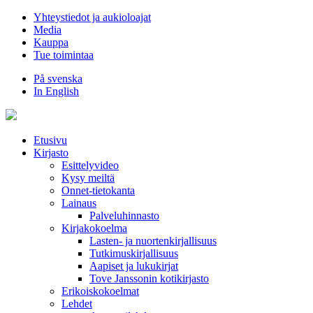
Hyppää
Yhteystiedot ja aukioloajat
sisältöön
Media
Kauppa
Tue toimintaa
På svenska
In English
Etusivu
Kirjasto
Esittelyvideo
Kysy meiltä
Onnet-tietokanta
Lainaus
Palveluhinnasto
Kirjakokoelma
Lasten- ja nuortenkirjallisuus
Tutkimuskirjallisuus
Aapiset ja lukukirjat
Tove Janssonin kotikirjasto
Erikoiskokoelmat
Lehdet