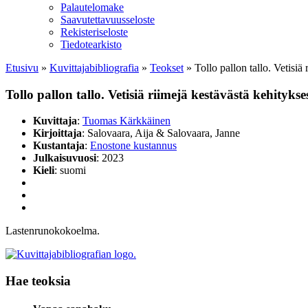
Palautelomake
Saavutettavuusseloste
Rekisteriseloste
Tiedotearkisto
Etusivu
»
Kuvittaja­bibliografia
»
Teokset
»
Tollo pallon tallo. Vetisiä
Tollo pallon tallo. Vetisiä riimejä kestävästä kehitykse
Kuvittaja
:
Tuomas Kärkkäinen
Kirjoittaja
: Salovaara, Aija & Salovaara, Janne
Kustantaja
:
Enostone kustannus
Julkaisuvuosi
: 2023
Kieli
: suomi
Lastenrunokokoelma.
Hae teoksia