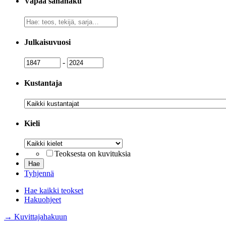
Vapaa sanahaku
Vapaa
sanahaku
Julkaisuvuosi
Julkaisuvuosi
Julkaisuvuosi
-
Kustantaja
Kustantaja
Kieli
Kieli
Teoksesta on kuvituksia
Tyhjennä
Hae kaikki teokset
Hakuohjeet
→ Kuvittajahakuun