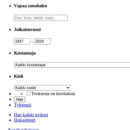
Vapaa sanahaku
Vapaa
sanahaku
Julkaisuvuosi
Julkaisuvuosi
Julkaisuvuosi
-
Kustantaja
Kustantaja
Kieli
Kieli
Teoksesta on kuvituksia
Tyhjennä
Hae kaikki teokset
Hakuohjeet
→ Kuvittajahakuun