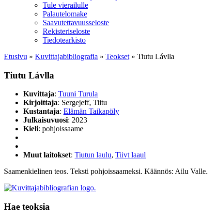
Tule vierailulle
Palautelomake
Saavutettavuusseloste
Rekisteriseloste
Tiedotearkisto
Etusivu
»
Kuvittaja­bibliografia
»
Teokset
»
Tiutu Lávlla
Tiutu Lávlla
Kuvittaja
:
Tuuni Turula
Kirjoittaja
: Sergejeff, Tiitu
Kustantaja
:
Elämän Taikapöly
Julkaisuvuosi
: 2023
Kieli
: pohjoissaame
Muut laitokset
:
Tiutun laulu
,
Tiivt laaul
Saamenkielinen teos. Teksti pohjoissaameksi. Käännös: Ailu Valle.
Hae teoksia