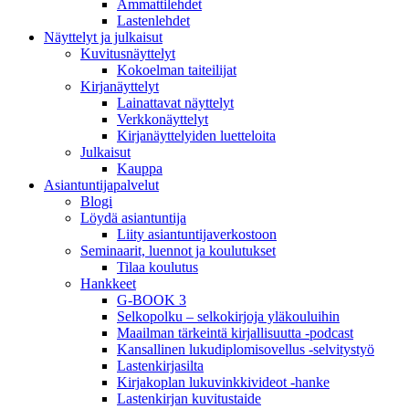
Ammattilehdet
Lastenlehdet
Näyttelyt ja julkaisut
Kuvitusnäyttelyt
Kokoelman taiteilijat
Kirjanäyttelyt
Lainattavat näyttelyt
Verkkonäyttelyt
Kirjanäyttelyiden luetteloita
Julkaisut
Kauppa
Asiantuntija­palvelut
Blogi
Löydä asiantuntija
Liity asiantuntijaverkostoon
Seminaarit, luennot ja koulutukset
Tilaa koulutus
Hankkeet
G-BOOK 3
Selkopolku – selkokirjoja yläkouluihin
Maailman tärkeintä kirjallisuutta -podcast
Kansallinen lukudiplomisovellus -selvitystyö
Lastenkirjasilta
Kirjakoplan lukuvinkkivideot -hanke
Lastenkirjan kuvitustaide