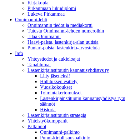
Kirjakopla
Pirkanmaan lukudiplomi
Lukeva Pirkanmaa
Onnimanni-lehti
Onnimannin tiedot ja mediakortti
Tutustu Onnimanni-lehden numeroihin
Tilaa Onnimanni
Haavi-palsta, lastenkirja-alan uutisia
Puntari-palsta, lastenkirja-arvosteluja
Info
Yhteystiedot ja aukioloajat
Tapahtumat
Lastenkirjainstituutin kannatusyhdistys ry
Liity jäseneksi!
Hallituksen esittely
Vuosikokoukset
Toimintakertomukset
Lastenkirjainstituutin kannatusyhdistys ry:n
säännöt
Historia
Lastenkirjainstituutin strategia
Yhteistyökumppanit
Palkinnot
Onnimanni-palkinto
Punni-kirjallisuuspalkinto