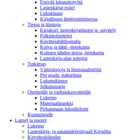
Etsivää lukutaitotyötä
Lastenkirjat esiin!
Lukuklaani
Kirjallisuus ilmiöoppimisessa
Tietoa ja tilastoja
Kirjakori: lastenkirjatilastot ja -näyttely
Palkintoluettelot
Kuvittaja­bibliografia
Koivu ja tähti –tietokanta
Kolmen tähden tietoa -tietokanta
Lastenkirja-alan toimijat
Tutkimus
Väitöskirjoja ja lisensiaatintöitä
Pro gradu -tutkielmia
Lukututkimus
Julkaisusarja
Opettajille ja varhaiskasvattajille
Lukemo
Materiaalipankki
Pirkanmaan lukudiplomi
Kustantajalle
Lapset ja nuoret
Lukemo
Lastenkirja- ja sanataidefestivaali Kirjalitta
Kirjoituskilpailut