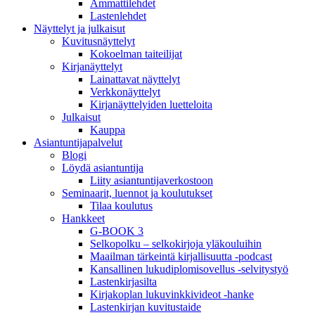
Ammattilehdet
Lastenlehdet
Näyttelyt ja julkaisut
Kuvitusnäyttelyt
Kokoelman taiteilijat
Kirjanäyttelyt
Lainattavat näyttelyt
Verkkonäyttelyt
Kirjanäyttelyiden luetteloita
Julkaisut
Kauppa
Asiantuntija­palvelut
Blogi
Löydä asiantuntija
Liity asiantuntijaverkostoon
Seminaarit, luennot ja koulutukset
Tilaa koulutus
Hankkeet
G-BOOK 3
Selkopolku – selkokirjoja yläkouluihin
Maailman tärkeintä kirjallisuutta -podcast
Kansallinen lukudiplomisovellus -selvitystyö
Lastenkirjasilta
Kirjakoplan lukuvinkkivideot -hanke
Lastenkirjan kuvitustaide