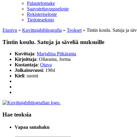
Palautelomake
Saavutettavuusseloste
Rekisteriseloste
Tiedotearkisto
Etusivu
»
Kuvittaja­bibliografia
»
Teokset
»
Tintin koulu. Satuja ja sä
Tintin koulu. Satuja ja säveliä muksuille
Kuvittaja
:
Marjaliisa Pitkäranta
Kirjoittaja
: Ollaranta, Jorma
Kustantaja
:
Otava
Julkaisuvuosi
: 1984
Kieli
: suomi
Hae teoksia
Vapaa sanahaku