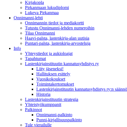
Kirjakopla
Pirkanmaan lukudiplomi
Lukeva Pirkanmaa
Onnimanni-lehti
Onnimannin tiedot ja mediakortti
Tutustu Onnimanni-lehden numeroihin
Tilaa Onnimanni
Haavi-palsta, lastenkirja-alan uutisia
Puntari-palsta, lastenkirja-arvosteluja
Info
Yhteystiedot ja aukioloajat
Tapahtumat
Lastenkirjainstituutin kannatusyhdistys ry
Liity jäseneksi!
Hallituksen esittely
Vuosikokoukset
Toimintakertomukset
Lastenkirjainstituutin kannatusyhdistys ry:n säännö
Historia
Lastenkirjainstituutin strategia
Yhteistyökumppanit
Palkinnot
Onnimanni-palkinto
Punni-kirjallisuuspalkinto
Tule vierailulle