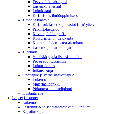
Etsivää lukutaitotyötä
Lastenkirjat esiin!
Lukuklaani
Kirjallisuus ilmiöoppimisessa
Tietoa ja tilastoja
Kirjakori: lastenkirjatilastot ja -näyttely
Palkintoluettelot
Kuvittaja­bibliografia
Koivu ja tähti –tietokanta
Kolmen tähden tietoa -tietokanta
Lastenkirja-alan toimijat
Tutkimus
Väitöskirjoja ja lisensiaatintöitä
Pro gradu -tutkielmia
Lukututkimus
Julkaisusarja
Opettajille ja varhaiskasvattajille
Lukemo
Materiaalipankki
Pirkanmaan lukudiplomi
Kustantajalle
Lapset ja nuoret
Lukemo
Lastenkirja- ja sanataidefestivaali Kirjalitta
Kirjoituskilpailut