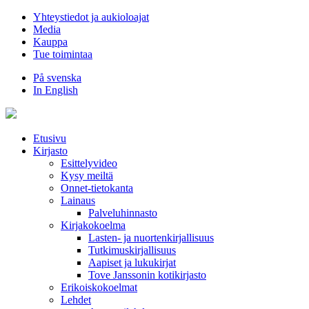
Hyppää
Yhteystiedot ja aukioloajat
sisältöön
Media
Kauppa
Tue toimintaa
På svenska
In English
Etusivu
Kirjasto
Esittelyvideo
Kysy meiltä
Onnet-tietokanta
Lainaus
Palveluhinnasto
Kirjakokoelma
Lasten- ja nuortenkirjallisuus
Tutkimuskirjallisuus
Aapiset ja lukukirjat
Tove Janssonin kotikirjasto
Erikoiskokoelmat
Lehdet