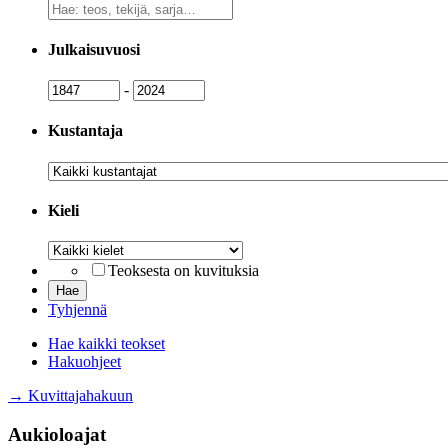
Vapaa
sanahaku
Julkaisuvuosi
Julkaisuvuosi
Julkaisuvuosi
-
Kustantaja
Kustantaja
Kieli
Kieli
Teoksesta on kuvituksia
Tyhjennä
Hae kaikki teokset
Hakuohjeet
→ Kuvittajahakuun
Aukioloajat