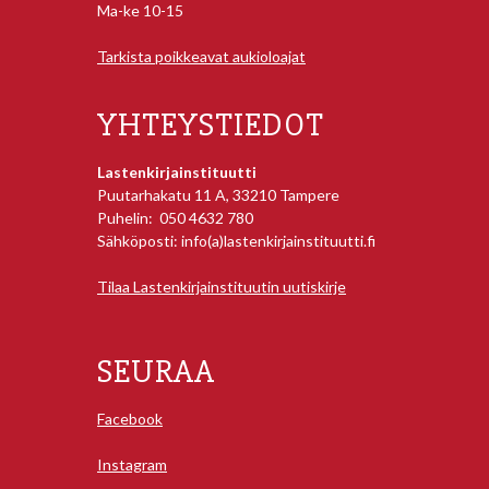
Ma-ke 10-15
Tarkista poikkeavat aukioloajat
YHTEYSTIEDOT
Lastenkirjainstituutti
Puutarhakatu 11 A, 33210 Tampere
Puhelin: 050 4632 780
Sähköposti: info(a)lastenkirjainstituutti.fi
Tilaa Lastenkirjainstituutin uutiskirje
SEURAA
Facebook
Instagram