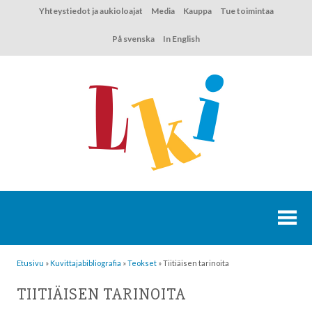
Hyppää
Yhteystiedot ja aukioloajat
Media
Kauppa
Tue toimintaa
sisältöön
På svenska
In English
Etusivu
»
Kuvittaja­bibliografia
»
Teokset
»
Tiitiäisen tarinoita
TIITIÄISEN TARINOITA