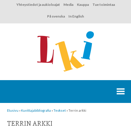
Hyppää
Yhteystiedot ja aukioloajat
Media
Kauppa
Tue toimintaa
sisältöön
På svenska
In English
Etusivu
»
Kuvittaja­bibliografia
»
Teokset
»
Terrin arkki
TERRIN ARKKI