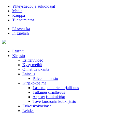
Hyppää
Yhteystiedot ja aukioloajat
sisältöön
Media
Kauppa
Tue toimintaa
På svenska
In English
Etusivu
Kirjasto
Esittelyvideo
Kysy meiltä
Onnet-tietokanta
Lainaus
Palveluhinnasto
Kirjakokoelma
Lasten- ja nuortenkirjallisuus
Tutkimuskirjallisuus
Aapiset ja lukukirjat
Tove Janssonin kotikirjasto
Erikoiskokoelmat
Lehdet