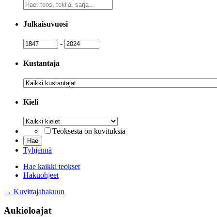
Vapaa
sanahaku
Julkaisuvuosi
Julkaisuvuosi
Julkaisuvuosi
-
Kustantaja
Kustantaja
Kieli
Kieli
Teoksesta on kuvituksia
Tyhjennä
Hae kaikki teokset
Hakuohjeet
→ Kuvittajahakuun
Aukioloajat