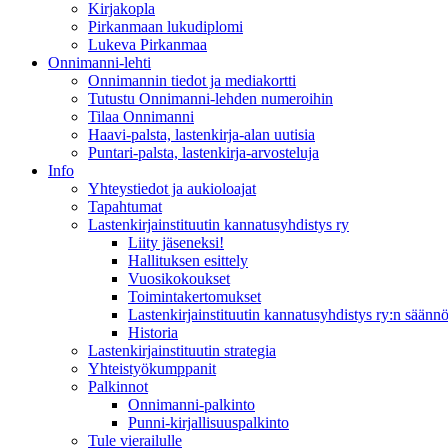
Kirjakopla
Pirkanmaan lukudiplomi
Lukeva Pirkanmaa
Onnimanni-lehti
Onnimannin tiedot ja mediakortti
Tutustu Onnimanni-lehden numeroihin
Tilaa Onnimanni
Haavi-palsta, lastenkirja-alan uutisia
Puntari-palsta, lastenkirja-arvosteluja
Info
Yhteystiedot ja aukioloajat
Tapahtumat
Lastenkirjainstituutin kannatusyhdistys ry
Liity jäseneksi!
Hallituksen esittely
Vuosikokoukset
Toimintakertomukset
Lastenkirjainstituutin kannatusyhdistys ry:n säännö
Historia
Lastenkirjainstituutin strategia
Yhteistyökumppanit
Palkinnot
Onnimanni-palkinto
Punni-kirjallisuuspalkinto
Tule vierailulle