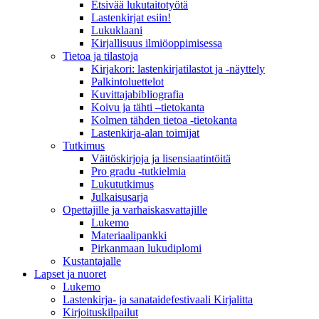
Etsivää lukutaitotyötä
Lastenkirjat esiin!
Lukuklaani
Kirjallisuus ilmiöoppimisessa
Tietoa ja tilastoja
Kirjakori: lastenkirjatilastot ja -näyttely
Palkintoluettelot
Kuvittaja­bibliografia
Koivu ja tähti –tietokanta
Kolmen tähden tietoa -tietokanta
Lastenkirja-alan toimijat
Tutkimus
Väitöskirjoja ja lisensiaatintöitä
Pro gradu -tutkielmia
Lukututkimus
Julkaisusarja
Opettajille ja varhaiskasvattajille
Lukemo
Materiaalipankki
Pirkanmaan lukudiplomi
Kustantajalle
Lapset ja nuoret
Lukemo
Lastenkirja- ja sanataidefestivaali Kirjalitta
Kirjoituskilpailut