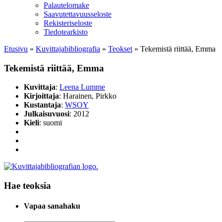
Palautelomake
Saavutettavuusseloste
Rekisteriseloste
Tiedotearkisto
Etusivu
»
Kuvittaja­bibliografia
»
Teokset
»
Tekemistä riittää, Emma
Tekemistä riittää, Emma
Kuvittaja
:
Leena Lumme
Kirjoittaja
: Harainen, Pirkko
Kustantaja
:
WSOY
Julkaisuvuosi
: 2012
Kieli
: suomi
Hae teoksia
Vapaa sanahaku