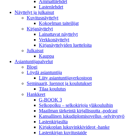
Ammattilehdet
Lastenlehdet
Näyttelyt ja julkaisut
Kuvitusnäyttelyt
Kokoelman taiteilijat
Kirjanäyttelyt
Lainattavat näyttelyt
Verkkonäyttelyt
Kirjanäyttelyiden luetteloita
Julkaisut
Kauppa
Asiantuntija­palvelut
Blogi
Löydä asiantuntija
Liity asiantuntijaverkostoon
Seminaarit, luennot ja koulutukset
Tilaa koulutus
Hankkeet
G-BOOK 3
Selkopolku – selkokirjoja yläkouluihin
Maailman tärkeintä kirjallisuutta -podcast
Kansallinen lukudiplomisovellus -selvitystyö
Lastenkirjasilta
Kirjakoplan lukuvinkkivideot -hanke
Lastenkirjan kuvitustaide