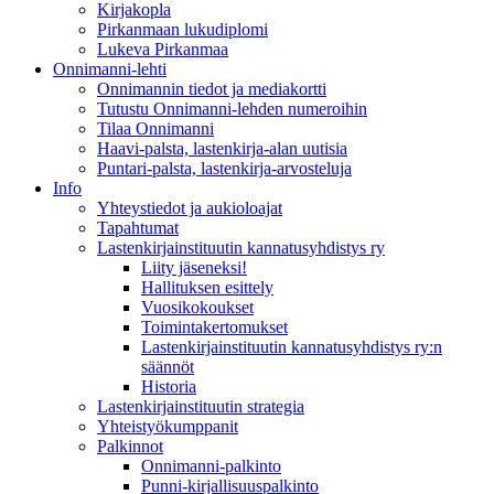
Kirjakopla
Pirkanmaan lukudiplomi
Lukeva Pirkanmaa
Onnimanni-lehti
Onnimannin tiedot ja mediakortti
Tutustu Onnimanni-lehden numeroihin
Tilaa Onnimanni
Haavi-palsta, lastenkirja-alan uutisia
Puntari-palsta, lastenkirja-arvosteluja
Info
Yhteystiedot ja aukioloajat
Tapahtumat
Lastenkirjainstituutin kannatusyhdistys ry
Liity jäseneksi!
Hallituksen esittely
Vuosikokoukset
Toimintakertomukset
Lastenkirjainstituutin kannatusyhdistys ry:n
säännöt
Historia
Lastenkirjainstituutin strategia
Yhteistyökumppanit
Palkinnot
Onnimanni-palkinto
Punni-kirjallisuuspalkinto