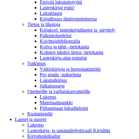
Etsivää lukutaitotyötä
Lastenkirjat esiin!
Lukuklaani
Kirjallisuus ilmiöoppimisessa
Tietoa ja tilastoja
Kirjakori: lastenkirjatilastot ja -näyttely
Palkintoluettelot
Kuvittaja­bibliografia
Koivu ja tähti –tietokanta
Kolmen tähden tietoa -tietokanta
Lastenkirja-alan toimijat
Tutkimus
Väitöskirjoja ja lisensiaatintöitä
Pro gradu -tutkielmia
Lukututkimus
Julkaisusarja
Opettajille ja varhaiskasvattajille
Lukemo
Materiaalipankki
Pirkanmaan lukudiplomi
Kustantajalle
Lapset ja nuoret
Lukemo
Lastenkirja- ja sanataidefestivaali Kirjalitta
Kirjoituskilpailut