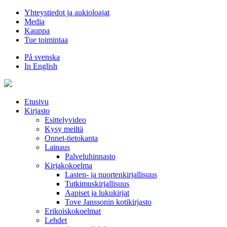
Hyppää
Yhteystiedot ja aukioloajat
sisältöön
Media
Kauppa
Tue toimintaa
På svenska
In English
Etusivu
Kirjasto
Esittelyvideo
Kysy meiltä
Onnet-tietokanta
Lainaus
Palveluhinnasto
Kirjakokoelma
Lasten- ja nuortenkirjallisuus
Tutkimuskirjallisuus
Aapiset ja lukukirjat
Tove Janssonin kotikirjasto
Erikoiskokoelmat
Lehdet