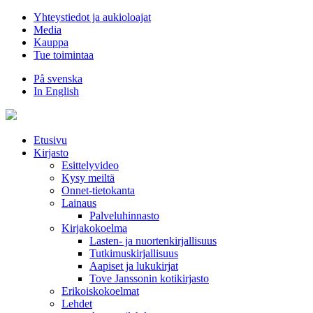
Hyppää
Yhteystiedot ja aukioloajat
sisältöön
Media
Kauppa
Tue toimintaa
På svenska
In English
Etusivu
Kirjasto
Esittelyvideo
Kysy meiltä
Onnet-tietokanta
Lainaus
Palveluhinnasto
Kirjakokoelma
Lasten- ja nuortenkirjallisuus
Tutkimuskirjallisuus
Aapiset ja lukukirjat
Tove Janssonin kotikirjasto
Erikoiskokoelmat
Lehdet