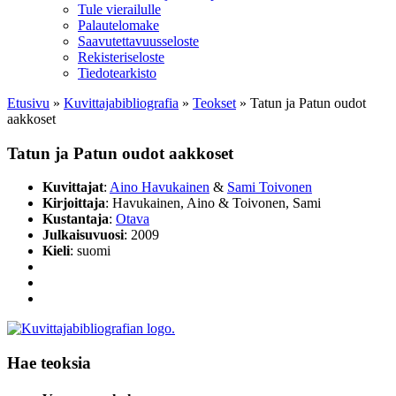
Tule vierailulle
Palautelomake
Saavutettavuusseloste
Rekisteriseloste
Tiedotearkisto
Etusivu
»
Kuvittaja­bibliografia
»
Teokset
»
Tatun ja Patun oudot
aakkoset
Tatun ja Patun oudot aakkoset
Kuvittajat
:
Aino Havukainen
&
Sami Toivonen
Kirjoittaja
: Havukainen, Aino & Toivonen, Sami
Kustantaja
:
Otava
Julkaisuvuosi
: 2009
Kieli
: suomi
Hae teoksia