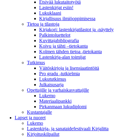
Etsivää lukutaitotyötä
Lastenkirjat esiin!
Lukuklaani
Kirjallisuus ilmiöoppimisessa
Tietoa ja tilastoja
Kirjakori: lastenkirjatilastot ja -näyttely
Palkintoluettelot
Kuvittaja­bibliografia
Koivu ja tähti –tietokanta
Kolmen tähden tietoa -tietokanta
Lastenkirja-alan toimijat
Tutkimus
Väitöskirjoja ja lisensiaatintöitä
Pro gradu -tutkielmia
Lukututkimus
Julkaisusarja
Opettajille ja varhaiskasvattajille
Lukemo
Materiaalipankki
Pirkanmaan lukudiplomi
Kustantajalle
Lapset ja nuoret
Lukemo
Lastenkirja- ja sanataidefestivaali Kirjalitta
Kirjoituskilpailut