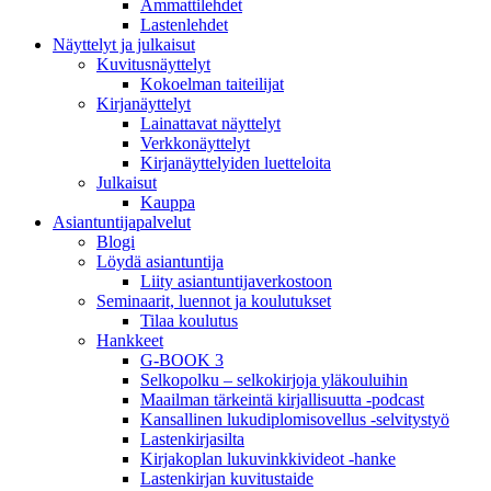
Ammattilehdet
Lastenlehdet
Näyttelyt ja julkaisut
Kuvitusnäyttelyt
Kokoelman taiteilijat
Kirjanäyttelyt
Lainattavat näyttelyt
Verkkonäyttelyt
Kirjanäyttelyiden luetteloita
Julkaisut
Kauppa
Asiantuntija­palvelut
Blogi
Löydä asiantuntija
Liity asiantuntijaverkostoon
Seminaarit, luennot ja koulutukset
Tilaa koulutus
Hankkeet
G-BOOK 3
Selkopolku – selkokirjoja yläkouluihin
Maailman tärkeintä kirjallisuutta -podcast
Kansallinen lukudiplomisovellus -selvitystyö
Lastenkirjasilta
Kirjakoplan lukuvinkkivideot -hanke
Lastenkirjan kuvitustaide