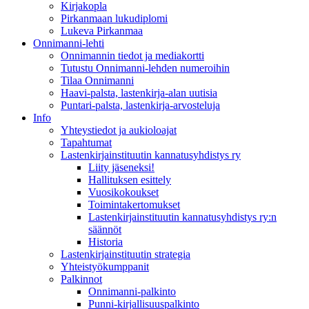
Kirjakopla
Pirkanmaan lukudiplomi
Lukeva Pirkanmaa
Onnimanni-lehti
Onnimannin tiedot ja mediakortti
Tutustu Onnimanni-lehden numeroihin
Tilaa Onnimanni
Haavi-palsta, lastenkirja-alan uutisia
Puntari-palsta, lastenkirja-arvosteluja
Info
Yhteystiedot ja aukioloajat
Tapahtumat
Lastenkirjainstituutin kannatusyhdistys ry
Liity jäseneksi!
Hallituksen esittely
Vuosikokoukset
Toimintakertomukset
Lastenkirjainstituutin kannatusyhdistys ry:n
säännöt
Historia
Lastenkirjainstituutin strategia
Yhteistyökumppanit
Palkinnot
Onnimanni-palkinto
Punni-kirjallisuuspalkinto