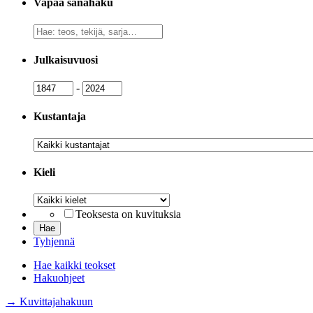
Vapaa sanahaku
Vapaa
sanahaku
Julkaisuvuosi
Julkaisuvuosi
Julkaisuvuosi
-
Kustantaja
Kustantaja
Kieli
Kieli
Teoksesta on kuvituksia
Tyhjennä
Hae kaikki teokset
Hakuohjeet
→ Kuvittajahakuun