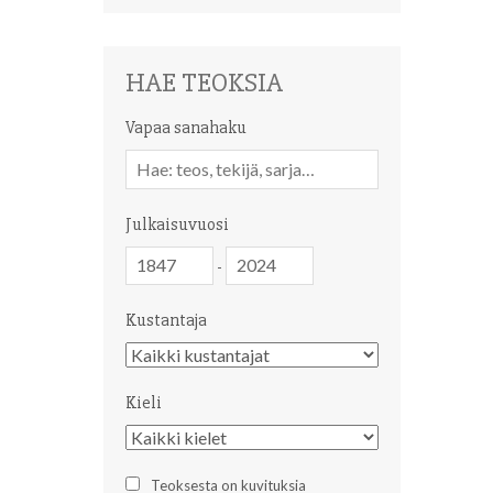
HAE TEOKSIA
Vapaa sanahaku
Vapaa
sanahaku
Julkaisuvuosi
Julkaisuvuosi
Julkaisuvuosi
-
Kustantaja
Kustantaja
Kieli
Kieli
Teoksesta on kuvituksia