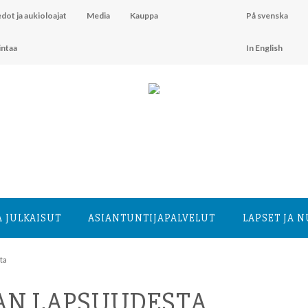
dot ja aukioloajat
Media
Kauppa
På svenska
intaa
In English
A JULKAISUT
ASIANTUNTIJA­PALVELUT
LAPSET JA 
ta
AN LAPSUUDESTA