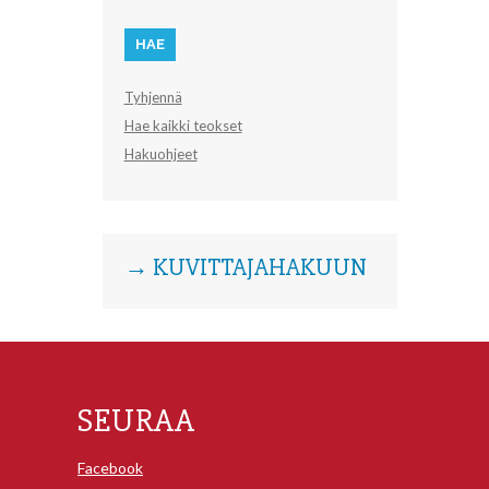
Tyhjennä
Hae kaikki teokset
Hakuohjeet
→ KUVITTAJAHAKUUN
SEURAA
Facebook