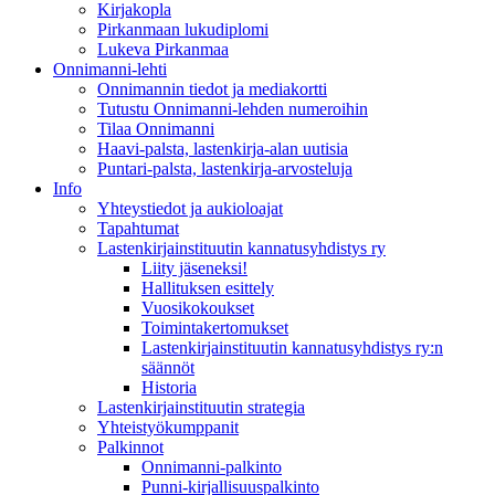
Kirjakopla
Pirkanmaan lukudiplomi
Lukeva Pirkanmaa
Onnimanni-lehti
Onnimannin tiedot ja mediakortti
Tutustu Onnimanni-lehden numeroihin
Tilaa Onnimanni
Haavi-palsta, lastenkirja-alan uutisia
Puntari-palsta, lastenkirja-arvosteluja
Info
Yhteystiedot ja aukioloajat
Tapahtumat
Lastenkirjainstituutin kannatusyhdistys ry
Liity jäseneksi!
Hallituksen esittely
Vuosikokoukset
Toimintakertomukset
Lastenkirjainstituutin kannatusyhdistys ry:n
säännöt
Historia
Lastenkirjainstituutin strategia
Yhteistyökumppanit
Palkinnot
Onnimanni-palkinto
Punni-kirjallisuuspalkinto