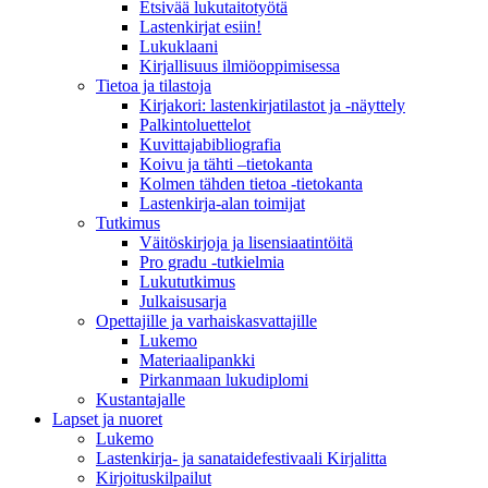
Etsivää lukutaitotyötä
Lastenkirjat esiin!
Lukuklaani
Kirjallisuus ilmiöoppimisessa
Tietoa ja tilastoja
Kirjakori: lastenkirjatilastot ja -näyttely
Palkintoluettelot
Kuvittaja­bibliografia
Koivu ja tähti –tietokanta
Kolmen tähden tietoa -tietokanta
Lastenkirja-alan toimijat
Tutkimus
Väitöskirjoja ja lisensiaatintöitä
Pro gradu -tutkielmia
Lukututkimus
Julkaisusarja
Opettajille ja varhaiskasvattajille
Lukemo
Materiaalipankki
Pirkanmaan lukudiplomi
Kustantajalle
Lapset ja nuoret
Lukemo
Lastenkirja- ja sanataidefestivaali Kirjalitta
Kirjoituskilpailut