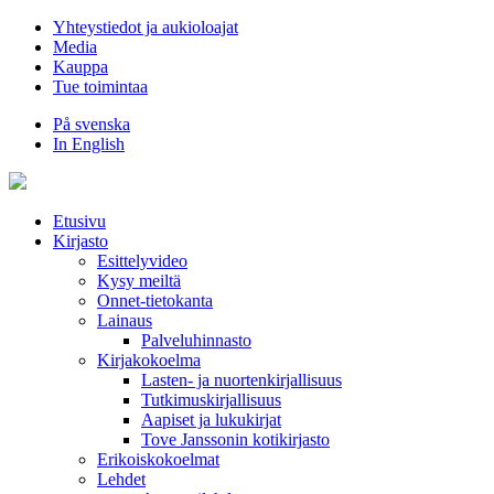
Hyppää
Yhteystiedot ja aukioloajat
sisältöön
Media
Kauppa
Tue toimintaa
På svenska
In English
Etusivu
Kirjasto
Esittelyvideo
Kysy meiltä
Onnet-tietokanta
Lainaus
Palveluhinnasto
Kirjakokoelma
Lasten- ja nuortenkirjallisuus
Tutkimuskirjallisuus
Aapiset ja lukukirjat
Tove Janssonin kotikirjasto
Erikoiskokoelmat
Lehdet