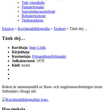
Tule vierailulle
Palautelomake
Saavutettavuusseloste
Rekisteriseloste
Tiedotearkisto
Etusivu
»
Kuvittaja­bibliografia
»
Teokset
»
Tänk dej…
Tänk dej…
Kuvittaja
:
Inge Löök
Kirjoittaja
:
Kustantaja
:
Församlingsförbundet
Julkaisuvuosi
: 1979
Kieli
: ruotsi
Boken är sammanställd av Barn- och ungdomsavdelningen inom
Stiftsrådet i Borgå stif.
Hae teoksia