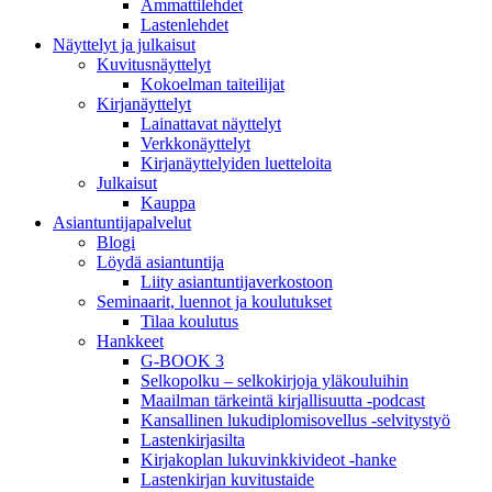
Ammattilehdet
Lastenlehdet
Näyttelyt ja julkaisut
Kuvitusnäyttelyt
Kokoelman taiteilijat
Kirjanäyttelyt
Lainattavat näyttelyt
Verkkonäyttelyt
Kirjanäyttelyiden luetteloita
Julkaisut
Kauppa
Asiantuntija­palvelut
Blogi
Löydä asiantuntija
Liity asiantuntijaverkostoon
Seminaarit, luennot ja koulutukset
Tilaa koulutus
Hankkeet
G-BOOK 3
Selkopolku – selkokirjoja yläkouluihin
Maailman tärkeintä kirjallisuutta -podcast
Kansallinen lukudiplomisovellus -selvitystyö
Lastenkirjasilta
Kirjakoplan lukuvinkkivideot -hanke
Lastenkirjan kuvitustaide