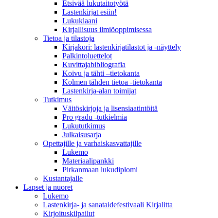
Etsivää lukutaitotyötä
Lastenkirjat esiin!
Lukuklaani
Kirjallisuus ilmiöoppimisessa
Tietoa ja tilastoja
Kirjakori: lastenkirjatilastot ja -näyttely
Palkintoluettelot
Kuvittaja­bibliografia
Koivu ja tähti –tietokanta
Kolmen tähden tietoa -tietokanta
Lastenkirja-alan toimijat
Tutkimus
Väitöskirjoja ja lisensiaatintöitä
Pro gradu -tutkielmia
Lukututkimus
Julkaisusarja
Opettajille ja varhaiskasvattajille
Lukemo
Materiaalipankki
Pirkanmaan lukudiplomi
Kustantajalle
Lapset ja nuoret
Lukemo
Lastenkirja- ja sanataidefestivaali Kirjalitta
Kirjoituskilpailut