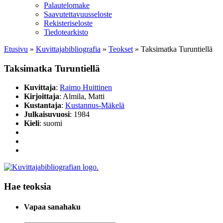
Palautelomake
Saavutettavuusseloste
Rekisteriseloste
Tiedotearkisto
Etusivu
»
Kuvittaja­bibliografia
»
Teokset
»
Taksimatka Turuntiellä
Taksimatka Turuntiellä
Kuvittaja
:
Raimo Huittinen
Kirjoittaja
: Almila, Matti
Kustantaja
:
Kustannus-Mäkelä
Julkaisuvuosi
: 1984
Kieli
: suomi
Hae teoksia
Vapaa sanahaku