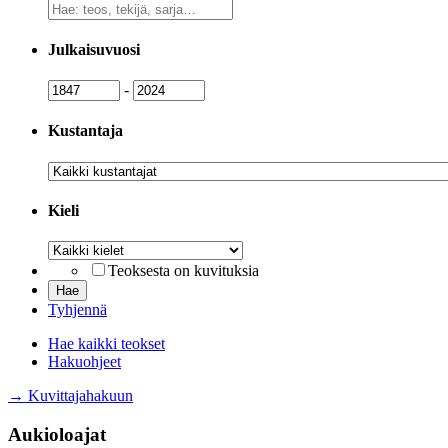
Vapaa
sanahaku
Julkaisuvuosi
Julkaisuvuosi
Julkaisuvuosi
-
Kustantaja
Kustantaja
Kieli
Kieli
Teoksesta on kuvituksia
Tyhjennä
Hae kaikki teokset
Hakuohjeet
→ Kuvittajahakuun
Aukioloajat