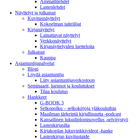
Ammattilehdet
Lastenlehdet
Näyttelyt ja julkaisut
Kuvitusnäyttelyt
Kokoelman taiteilijat
Kirjanäyttelyt
Lainattavat näyttelyt
Verkkonäyttelyt
Kirjanäyttelyiden luetteloita
Julkaisut
Kauppa
Asiantuntija­palvelut
Blogi
Löydä asiantuntija
Liity asiantuntijaverkostoon
Seminaarit, luennot ja koulutukset
Tilaa koulutus
Hankkeet
G-BOOK 3
Selkopolku – selkokirjoja yläkouluihin
Maailman tärkeintä kirjallisuutta -podcast
Kansallinen lukudiplomisovellus -selvitystyö
Lastenkirjasilta
Kirjakoplan lukuvinkkivideot -hanke
Lastenkirjan kuvitustaide