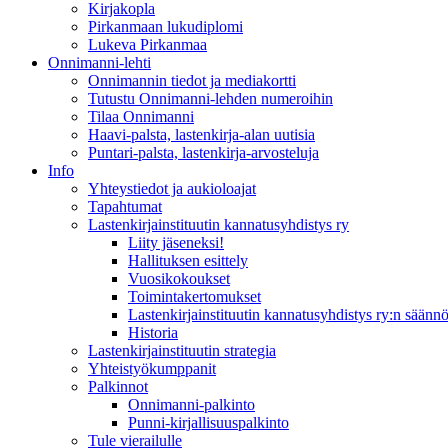
Kirjakopla
Pirkanmaan lukudiplomi
Lukeva Pirkanmaa
Onnimanni-lehti
Onnimannin tiedot ja mediakortti
Tutustu Onnimanni-lehden numeroihin
Tilaa Onnimanni
Haavi-palsta, lastenkirja-alan uutisia
Puntari-palsta, lastenkirja-arvosteluja
Info
Yhteystiedot ja aukioloajat
Tapahtumat
Lastenkirjainstituutin kannatusyhdistys ry
Liity jäseneksi!
Hallituksen esittely
Vuosikokoukset
Toimintakertomukset
Lastenkirjainstituutin kannatusyhdistys ry:n säännö
Historia
Lastenkirjainstituutin strategia
Yhteistyökumppanit
Palkinnot
Onnimanni-palkinto
Punni-kirjallisuuspalkinto
Tule vierailulle