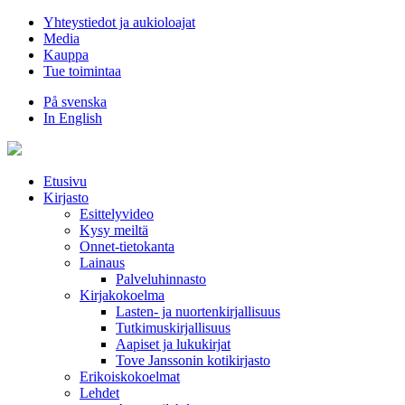
Hyppää
Yhteystiedot ja aukioloajat
sisältöön
Media
Kauppa
Tue toimintaa
På svenska
In English
Etusivu
Kirjasto
Esittelyvideo
Kysy meiltä
Onnet-tietokanta
Lainaus
Palveluhinnasto
Kirjakokoelma
Lasten- ja nuortenkirjallisuus
Tutkimuskirjallisuus
Aapiset ja lukukirjat
Tove Janssonin kotikirjasto
Erikoiskokoelmat
Lehdet