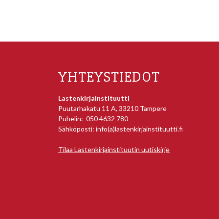
YHTEYSTIEDOT
Lastenkirjainstituutti
Puutarhakatu 11 A, 33210 Tampere
Puhelin: 050 4632 780
Sähköposti: info(a)lastenkirjainstituutti.fi
Tilaa Lastenkirjainstituutin uutiskirje