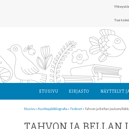
Hyppää
Yhteystie
sisältöön
Tue toim
ETUSIVU
KIRJASTO
NÄYTTELYT J
Etusivu
»
Kuvittaja­bibliografia
»
Teokset
»
Tahvon ja Bellan joulumylläkk
TAHVON JA BELLAN