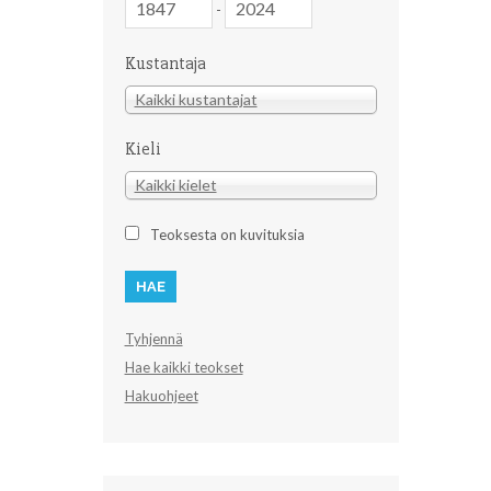
-
Kustantaja
Kustantaja
Kaikki kustantajat
Kieli
Kieli
Kaikki kielet
Teoksesta on kuvituksia
Tyhjennä
Hae kaikki teokset
Hakuohjeet