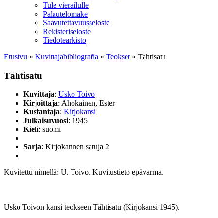
Tule vierailulle
Palautelomake
Saavutettavuusseloste
Rekisteriseloste
Tiedotearkisto
Etusivu
»
Kuvittaja­bibliografia
»
Teokset
»
Tähtisatu
Tähtisatu
Kuvittaja
:
Usko Toivo
Kirjoittaja
: Ahokainen, Ester
Kustantaja
:
Kirjokansi
Julkaisuvuosi
: 1945
Kieli
: suomi
Sarja
: Kirjokannen satuja 2
Kuvitettu nimellä: U. Toivo. Kuvitustieto epävarma.
Usko Toivon kansi teokseen Tähtisatu (Kirjokansi 1945).