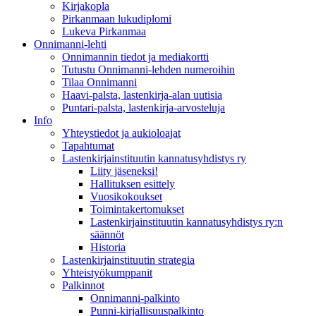
Kirjakopla
Pirkanmaan lukudiplomi
Lukeva Pirkanmaa
Onnimanni-lehti
Onnimannin tiedot ja mediakortti
Tutustu Onnimanni-lehden numeroihin
Tilaa Onnimanni
Haavi-palsta, lastenkirja-alan uutisia
Puntari-palsta, lastenkirja-arvosteluja
Info
Yhteystiedot ja aukioloajat
Tapahtumat
Lastenkirjainstituutin kannatusyhdistys ry
Liity jäseneksi!
Hallituksen esittely
Vuosikokoukset
Toimintakertomukset
Lastenkirjainstituutin kannatusyhdistys ry:n
säännöt
Historia
Lastenkirjainstituutin strategia
Yhteistyökumppanit
Palkinnot
Onnimanni-palkinto
Punni-kirjallisuuspalkinto