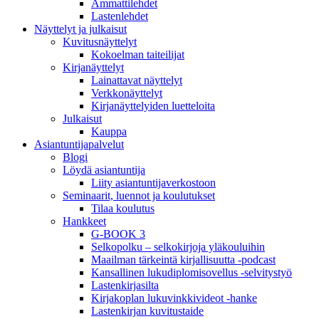
Ammattilehdet
Lastenlehdet
Näyttelyt ja julkaisut
Kuvitusnäyttelyt
Kokoelman taiteilijat
Kirjanäyttelyt
Lainattavat näyttelyt
Verkkonäyttelyt
Kirjanäyttelyiden luetteloita
Julkaisut
Kauppa
Asiantuntija­palvelut
Blogi
Löydä asiantuntija
Liity asiantuntijaverkostoon
Seminaarit, luennot ja koulutukset
Tilaa koulutus
Hankkeet
G-BOOK 3
Selkopolku – selkokirjoja yläkouluihin
Maailman tärkeintä kirjallisuutta -podcast
Kansallinen lukudiplomisovellus -selvitystyö
Lastenkirjasilta
Kirjakoplan lukuvinkkivideot -hanke
Lastenkirjan kuvitustaide