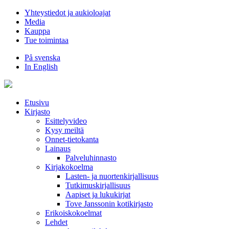
Hyppää
Yhteystiedot ja aukioloajat
sisältöön
Media
Kauppa
Tue toimintaa
På svenska
In English
Etusivu
Kirjasto
Esittelyvideo
Kysy meiltä
Onnet-tietokanta
Lainaus
Palveluhinnasto
Kirjakokoelma
Lasten- ja nuortenkirjallisuus
Tutkimuskirjallisuus
Aapiset ja lukukirjat
Tove Janssonin kotikirjasto
Erikoiskokoelmat
Lehdet