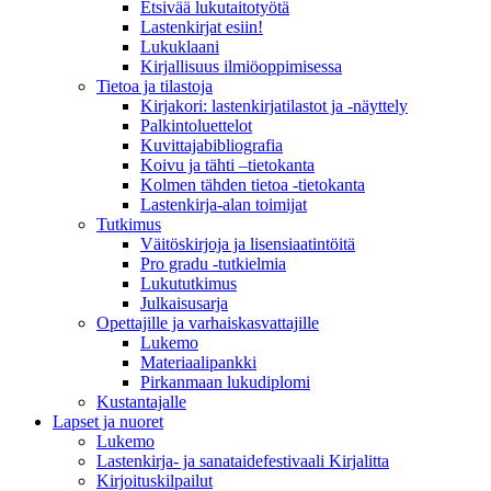
Etsivää lukutaitotyötä
Lastenkirjat esiin!
Lukuklaani
Kirjallisuus ilmiöoppimisessa
Tietoa ja tilastoja
Kirjakori: lastenkirjatilastot ja -näyttely
Palkintoluettelot
Kuvittaja­bibliografia
Koivu ja tähti –tietokanta
Kolmen tähden tietoa -tietokanta
Lastenkirja-alan toimijat
Tutkimus
Väitöskirjoja ja lisensiaatintöitä
Pro gradu -tutkielmia
Lukututkimus
Julkaisusarja
Opettajille ja varhaiskasvattajille
Lukemo
Materiaalipankki
Pirkanmaan lukudiplomi
Kustantajalle
Lapset ja nuoret
Lukemo
Lastenkirja- ja sanataidefestivaali Kirjalitta
Kirjoituskilpailut