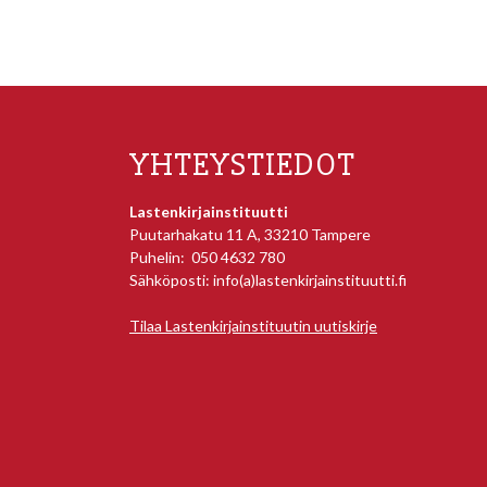
YHTEYSTIEDOT
Lastenkirjainstituutti
Puutarhakatu 11 A, 33210 Tampere
Puhelin: 050 4632 780
Sähköposti: info(a)lastenkirjainstituutti.fi
Tilaa Lastenkirjainstituutin uutiskirje