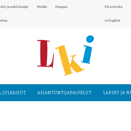
dot ja aukioloajat
Media
Kauppa
På svenska
intaa
In English
A JULKAISUT
ASIANTUNTIJA­PALVELUT
LAPSET JA 