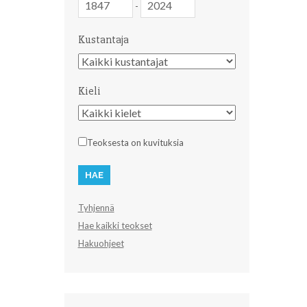
-
Kustantaja
Kustantaja
Kieli
Kieli
Teoksesta on kuvituksia
Tyhjennä
Hae kaikki teokset
Hakuohjeet