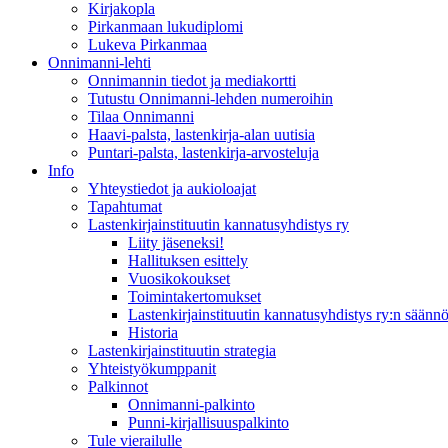
Kirjakopla
Pirkanmaan lukudiplomi
Lukeva Pirkanmaa
Onnimanni-lehti
Onnimannin tiedot ja mediakortti
Tutustu Onnimanni-lehden numeroihin
Tilaa Onnimanni
Haavi-palsta, lastenkirja-alan uutisia
Puntari-palsta, lastenkirja-arvosteluja
Info
Yhteystiedot ja aukioloajat
Tapahtumat
Lastenkirjainstituutin kannatusyhdistys ry
Liity jäseneksi!
Hallituksen esittely
Vuosikokoukset
Toimintakertomukset
Lastenkirjainstituutin kannatusyhdistys ry:n säännö
Historia
Lastenkirjainstituutin strategia
Yhteistyökumppanit
Palkinnot
Onnimanni-palkinto
Punni-kirjallisuuspalkinto
Tule vierailulle