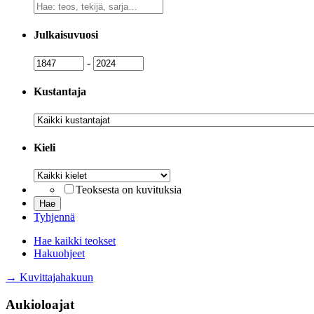
Vapaa
sanahaku
Julkaisuvuosi
Julkaisuvuosi
Julkaisuvuosi
-
Kustantaja
Kustantaja
Kieli
Kieli
Teoksesta on kuvituksia
Tyhjennä
Hae kaikki teokset
Hakuohjeet
→ Kuvittajahakuun
Aukioloajat