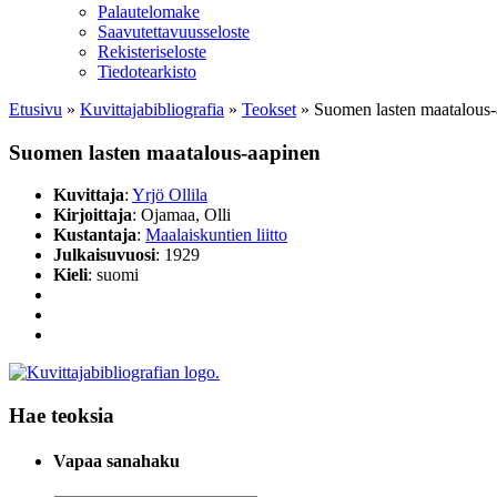
Palautelomake
Saavutettavuusseloste
Rekisteriseloste
Tiedotearkisto
Etusivu
»
Kuvittaja­bibliografia
»
Teokset
»
Suomen lasten maatalous-
Suomen lasten maatalous-aapinen
Kuvittaja
:
Yrjö Ollila
Kirjoittaja
: Ojamaa, Olli
Kustantaja
:
Maalaiskuntien liitto
Julkaisuvuosi
: 1929
Kieli
: suomi
Hae teoksia
Vapaa sanahaku