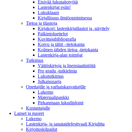
Etsivää lukutaitotyötä
Lastenkirjat esiin!
Lukuklaani
Kirjallisuus ilmiöoppimisessa
Tietoa ja tilastoja
Kirjakori: lastenkirjatilastot ja -näyttely
Palkintoluettelot
Kuvittaja­bibliografia
Koivu ja tähti –tietokanta
Kolmen tähden tietoa -tietokanta
Lastenkirja-alan toimijat
Tutkimus
Väitöskirjoja ja lisensiaatintöitä
Pro gradu -tutkielmia
Lukututkimus
Julkaisusarja
Opettajille ja varhaiskasvattajille
Lukemo
Materiaalipankki
Pirkanmaan lukudiplomi
Kustantajalle
Lapset ja nuoret
Lukemo
Lastenkirja- ja sanataidefestivaali Kirjalitta
Kirjoituskilpailut