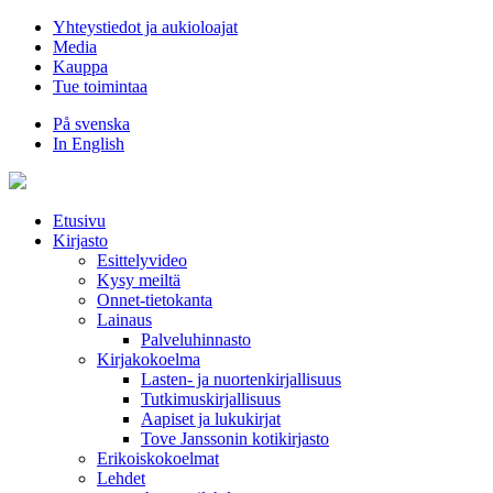
Hyppää
Yhteystiedot ja aukioloajat
sisältöön
Media
Kauppa
Tue toimintaa
På svenska
In English
Etusivu
Kirjasto
Esittelyvideo
Kysy meiltä
Onnet-tietokanta
Lainaus
Palveluhinnasto
Kirjakokoelma
Lasten- ja nuortenkirjallisuus
Tutkimuskirjallisuus
Aapiset ja lukukirjat
Tove Janssonin kotikirjasto
Erikoiskokoelmat
Lehdet