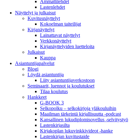
Ammattilehdet
Lastenlehdet
Näyttelyt ja julkaisut
Kuvitusnäyttelyt
Kokoelman taiteilijat
Kirjanäyttelyt
Lainattavat näyttelyt
Verkkonäyttelyt
Kirjanäyttelyiden luetteloita
Julkaisut
Kauppa
Asiantuntija­palvelut
Blogi
Löydä asiantuntija
Liity asiantuntijaverkostoon
Seminaarit, luennot ja koulutukset
Tilaa koulutus
Hankkeet
G-BOOK 3
Selkopolku – selkokirjoja yläkouluihin
Maailman tärkeintä kirjallisuutta -podcast
Kansallinen lukudiplomisovellus -selvitystyö
Lastenkirjasilta
Kirjakoplan lukuvinkkivideot -hanke
Lastenkirjan kuvitustaide