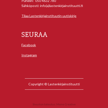
Puhelin: 050 4632 780
Sähköposti: info(a)lastenkirjainstituutti.fi
Tilaa Lastenkirjainstituutin uutiskirje
SEURAA
Facebook
Instagram
Copyright © Lastenkirjainstituutti
Sivuston toteutus:
Mene Creative