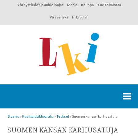
Hyppää
Yhteystiedot ja aukioloajat
Media
Kauppa
Tue toimintaa
sisältöön
På svenska
In English
Etusivu
»
Kuvittaja­bibliografia
»
Teokset
»
Suomen kansan karhusatuja
SUOMEN KANSAN KARHUSATUJA