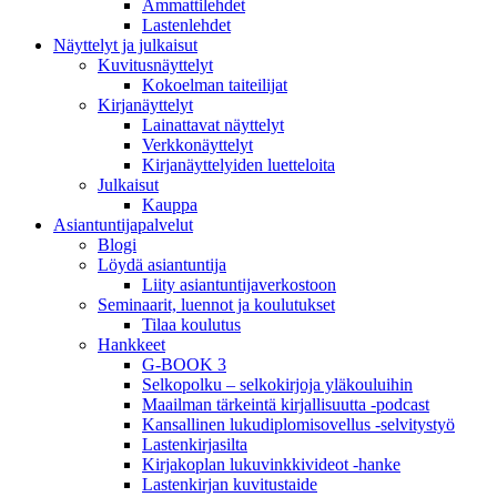
Ammattilehdet
Lastenlehdet
Näyttelyt ja julkaisut
Kuvitusnäyttelyt
Kokoelman taiteilijat
Kirjanäyttelyt
Lainattavat näyttelyt
Verkkonäyttelyt
Kirjanäyttelyiden luetteloita
Julkaisut
Kauppa
Asiantuntija­palvelut
Blogi
Löydä asiantuntija
Liity asiantuntijaverkostoon
Seminaarit, luennot ja koulutukset
Tilaa koulutus
Hankkeet
G-BOOK 3
Selkopolku – selkokirjoja yläkouluihin
Maailman tärkeintä kirjallisuutta -podcast
Kansallinen lukudiplomisovellus -selvitystyö
Lastenkirjasilta
Kirjakoplan lukuvinkkivideot -hanke
Lastenkirjan kuvitustaide