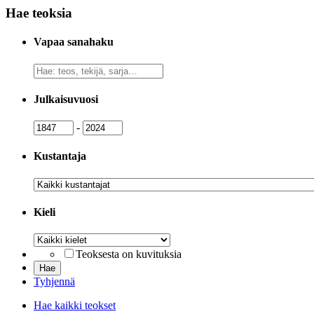
Hae teoksia
Vapaa sanahaku
Vapaa
sanahaku
Julkaisuvuosi
Julkaisuvuosi
Julkaisuvuosi
-
Kustantaja
Kustantaja
Kieli
Kieli
Teoksesta on kuvituksia
Tyhjennä
Hae kaikki teokset