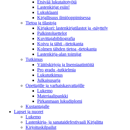
Etsivää lukutaitotyötä
Lastenkirjat esiin!
Lukuklaani
Kirjallisuus ilmiöoppimisessa
Tietoa ja tilastoja
Kirjakori: lastenkirjatilastot ja -näyttely
Palkintoluettelot
Kuvittaja­bibliografia
Koivu ja tähti –tietokanta
Kolmen tähden tietoa -tietokanta
Lastenkirja-alan toimijat
Tutkimus
Väitöskirjoja ja lisensiaatintöitä
Pro gradu -tutkielmia
Lukututkimus
Julkaisusarja
Opettajille ja varhaiskasvattajille
Lukemo
Materiaalipankki
Pirkanmaan lukudiplomi
Kustantajalle
Lapset ja nuoret
Lukemo
Lastenkirja- ja sanataidefestivaali Kirjalitta
Kirjoituskilpailut