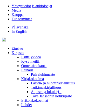
Hyppää
Yhteystiedot ja aukioloajat
sisältöön
Media
Kauppa
Tue toimintaa
På svenska
In English
Etusivu
Kirjasto
Esittelyvideo
Kysy meiltä
Onnet-tietokanta
Lainaus
Palveluhinnasto
Kirjakokoelma
Lasten- ja nuortenkirjallisuus
Tutkimuskirjallisuus
Aapiset ja lukukirjat
Tove Janssonin kotikirjasto
Erikoiskokoelmat
Lehdet