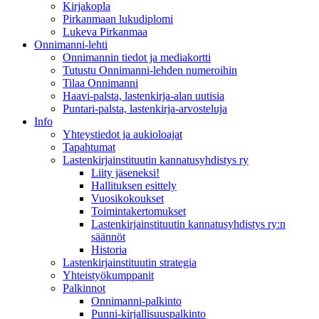
Kirjakopla
Pirkanmaan lukudiplomi
Lukeva Pirkanmaa
Onnimanni-lehti
Onnimannin tiedot ja mediakortti
Tutustu Onnimanni-lehden numeroihin
Tilaa Onnimanni
Haavi-palsta, lastenkirja-alan uutisia
Puntari-palsta, lastenkirja-arvosteluja
Info
Yhteystiedot ja aukioloajat
Tapahtumat
Lastenkirjainstituutin kannatusyhdistys ry
Liity jäseneksi!
Hallituksen esittely
Vuosikokoukset
Toimintakertomukset
Lastenkirjainstituutin kannatusyhdistys ry:n
säännöt
Historia
Lastenkirjainstituutin strategia
Yhteistyökumppanit
Palkinnot
Onnimanni-palkinto
Punni-kirjallisuuspalkinto