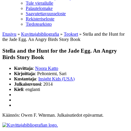
Tule vierailulle
Palautelomake
Saavutettavuusseloste
Rekisteriseloste
Tiedotearkisto
Etusivu
»
Kuvittaja­bibliografia
»
Teokset
»
Stella and the Hunt for
the Jade Egg. An Angry Birds Story Book
Stella and the Hunt for the Jade Egg. An Angry
Birds Story Book
Kuvittaja
:
Noora Katto
Kirjoittaja
: Peltoniemi, Sari
Kustantaja
:
Insight Kids (USA)
Julkaisuvuosi
: 2014
Kieli
: englanti
Käännös: Owen F. Witeman. Julkaisutiedot epävarmat.