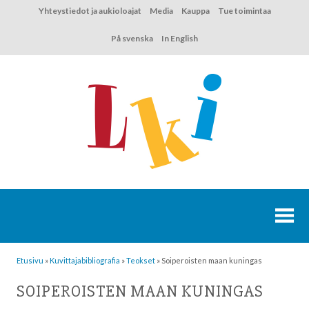
Hyppää
Yhteystiedot ja aukioloajat
Media
Kauppa
Tue toimintaa
sisältöön
På svenska
In English
Etusivu
»
Kuvittaja­bibliografia
»
Teokset
»
Soiperoisten maan kuningas
SOIPEROISTEN MAAN KUNINGAS