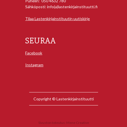
Puhelin: 050 4632 780
Sähköposti: info(a)lastenkirjainstituutti.fi
Tilaa Lastenkirjainstituutin uutiskirje
SEURAA
Facebook
Instagram
Copyright © Lastenkirjainstituutti
Sivuston toteutus:
Mene Creative