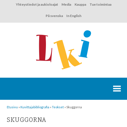
Hyppää
Yhteystiedot ja aukioloajat
Media
Kauppa
Tue toimintaa
sisältöön
På svenska
In English
Etusivu
»
Kuvittaja­bibliografia
»
Teokset
»
Skuggorna
SKUGGORNA