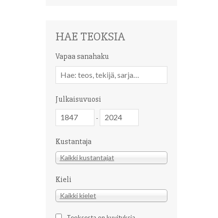
HAE TEOKSIA
Vapaa sanahaku
Vapaa
sanahaku
Julkaisuvuosi
Julkaisuvuosi
Julkaisuvuosi
-
Kustantaja
Kustantaja
Kaikki kustantajat
Kieli
Kieli
Kaikki kielet
Teoksesta on kuvituksia