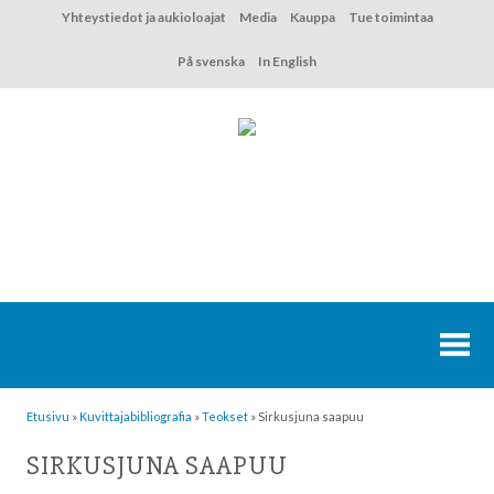
Hyppää
Yhteystiedot ja aukioloajat
Media
Kauppa
Tue toimintaa
sisältöön
På svenska
In English
Etusivu
»
Kuvittaja­bibliografia
»
Teokset
»
Sirkusjuna saapuu
SIRKUSJUNA SAAPUU