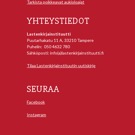
Tarkista poikkeavat aukioloajat
YHTEYSTIEDOT
Lastenkirjainstituutti
Puutarhakatu 11 A, 33210 Tampere
Puhelin: 050 4632 780
Sähköposti: info(a)lastenkirjainstituutti.fi
Tilaa Lastenkirjainstituutin uutiskirje
SEURAA
Facebook
Instagram