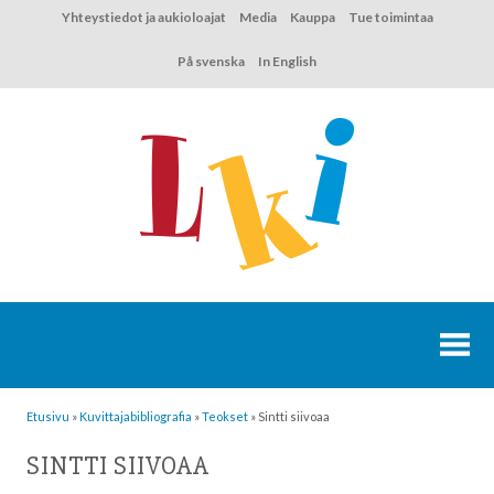
Hyppää
Yhteystiedot ja aukioloajat
Media
Kauppa
Tue toimintaa
sisältöön
På svenska
In English
Etusivu
»
Kuvittaja­bibliografia
»
Teokset
»
Sintti siivoaa
SINTTI SIIVOAA