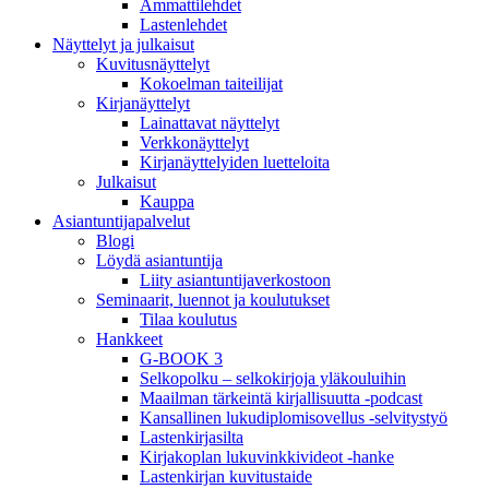
Ammattilehdet
Lastenlehdet
Näyttelyt ja julkaisut
Kuvitusnäyttelyt
Kokoelman taiteilijat
Kirjanäyttelyt
Lainattavat näyttelyt
Verkkonäyttelyt
Kirjanäyttelyiden luetteloita
Julkaisut
Kauppa
Asiantuntija­palvelut
Blogi
Löydä asiantuntija
Liity asiantuntijaverkostoon
Seminaarit, luennot ja koulutukset
Tilaa koulutus
Hankkeet
G-BOOK 3
Selkopolku – selkokirjoja yläkouluihin
Maailman tärkeintä kirjallisuutta -podcast
Kansallinen lukudiplomisovellus -selvitystyö
Lastenkirjasilta
Kirjakoplan lukuvinkkivideot -hanke
Lastenkirjan kuvitustaide