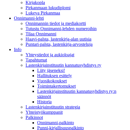
Kirjakopla
Pirkanmaan lukudiplomi
Lukeva Pirkanmaa
Onnimanni-lehti
Onnimannin tiedot ja mediakortti
Tutustu Onnimanni-lehden numeroihin
Tilaa Onnimanni
Haavi-palsta, lastenkirja-alan uutisia
Puntari-palsta, lastenkirja-arvosteluja
Info
Yhteystiedot ja aukioloajat
Tapahtumat
Lastenkirjainstituutin kannatusyhdistys ry
Liity jäseneksi!
Hallituksen esittely
Vuosikokoukset
Toimintakertomukset
Lastenkirjainstituutin kannatusyhdistys ry:n
säännöt
Historia
Lastenkirjainstituutin strategia
Yhteistyökumppanit
Palkinnot
Onnimanni-palkinto
Punni-kirjallisuuspalkinto