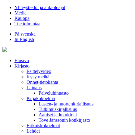
Hyppää
Yhteystiedot ja aukioloajat
sisältöön
Media
Kauppa
Tue toimintaa
På svenska
In English
Etusivu
Kirjasto
Esittelyvideo
Kysy meiltä
Onnet-tietokanta
Lainaus
Palveluhinnasto
Kirjakokoelma
Lasten- ja nuortenkirjallisuus
Tutkimuskirjallisuus
Aapiset ja lukukirjat
Tove Janssonin kotikirjasto
Erikoiskokoelmat
Lehdet