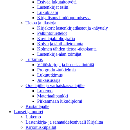
Etsivää lukutaitotyötä
Lastenkirjat esiin!
Lukuklaani
Kirjallisuus ilmiöoppimisessa
Tietoa ja tilastoja
Kirjakori: lastenkirjatilastot ja -näyttely
Palkintoluettelot
Kuvittaja­bibliografia
Koivu ja tähti –tietokanta
Kolmen tähden tietoa -tietokanta
Lastenkirja-alan toimijat
Tutkimus
Väitöskirjoja ja lisensiaatintöitä
Pro gradu -tutkielmia
Lukututkimus
Julkaisusarja
Opettajille ja varhaiskasvattajille
Lukemo
Materiaalipankki
Pirkanmaan lukudiplomi
Kustantajalle
Lapset ja nuoret
Lukemo
Lastenkirja- ja sanataidefestivaali Kirjalitta
Kirjoituskilpailut