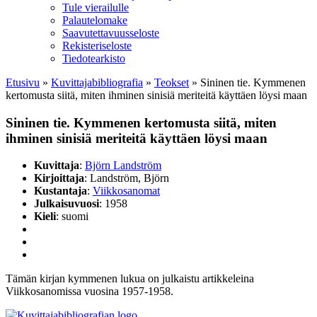
Tule vierailulle
Palautelomake
Saavutettavuusseloste
Rekisteriseloste
Tiedotearkisto
Etusivu
»
Kuvittaja­bibliografia
»
Teokset
»
Sininen tie. Kymmenen
kertomusta siitä, miten ihminen sinisiä meriteitä käyttäen löysi maan
Sininen tie. Kymmenen kertomusta siitä, miten
ihminen sinisiä meriteitä käyttäen löysi maan
Kuvittaja
:
Björn Landström
Kirjoittaja
: Landström, Björn
Kustantaja
:
Viikkosanomat
Julkaisuvuosi
: 1958
Kieli
: suomi
Tämän kirjan kymmenen lukua on julkaistu artikkeleina
Viikkosanomissa vuosina 1957-1958.