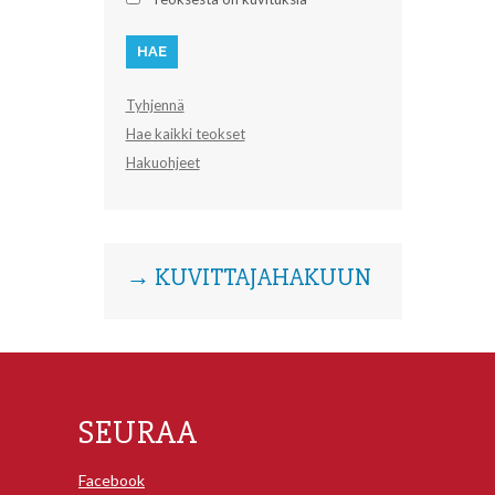
Tyhjennä
Hae kaikki teokset
Hakuohjeet
→ KUVITTAJAHAKUUN
SEURAA
Facebook