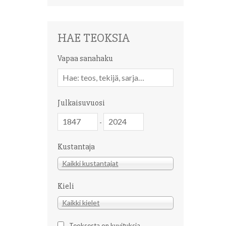
HAE TEOKSIA
Vapaa sanahaku
Vapaa
sanahaku
Julkaisuvuosi
Julkaisuvuosi
Julkaisuvuosi
-
Kustantaja
Kustantaja
Kaikki kustantajat
Kieli
Kieli
Kaikki kielet
Teoksesta on kuvituksia