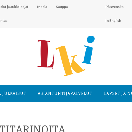
dot ja aukioloajat
Media
Kauppa
På svenska
intaa
In English
A JULKAISUT
ASIANTUNTIJA­PALVELUT
LAPSET JA 
TITARINOITA