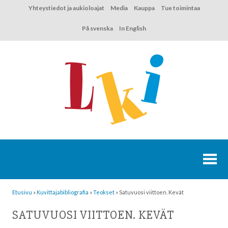
Hyppää
Yhteystiedot ja aukioloajat
Media
Kauppa
Tue toimintaa
sisältöön
På svenska
In English
Etusivu
»
Kuvittaja­bibliografia
»
Teokset
»
Satuvuosi viittoen. Kevät
SATUVUOSI VIITTOEN. KEVÄT