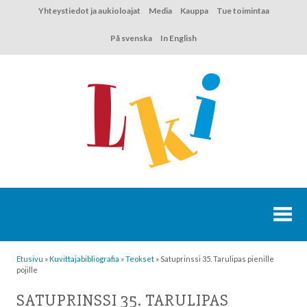
Hyppää
Yhteystiedot ja aukioloajat
Media
Kauppa
Tue toimintaa
sisältöön
På svenska
In English
Etusivu
»
Kuvittaja­bibliografia
»
Teokset
»
Satuprinssi 35. Tarulipas pienille
pojille
SATUPRINSSI 35. TARULIPAS