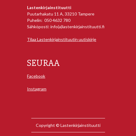
Lastenkirjainstituutti
Puutarhakatu 11 A, 33210 Tampere
Puhelin: 050 4632 780
Sähköposti: info(a)lastenkirjainstituutti.fi
Tilaa Lastenkirjainstituutin uutiskirje
SEURAA
Facebook
Instagram
Copyright © Lastenkirjainstituutti