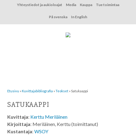
Hyppää
Yhteystiedot ja aukioloajat
Media
Kauppa
Tue toimintaa
sisältöön
På svenska
In English
Etusivu
»
Kuvittaja­bibliografia
»
Teokset
»
Satukaappi
SATUKAAPPI
Kuvittaja
:
Kerttu Meriläinen
Kirjoittaja
: Meriläinen, Kerttu (toimittanut)
Kustantaja
:
WSOY