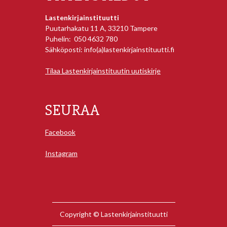
Lastenkirjainstituutti
Puutarhakatu 11 A, 33210 Tampere
Puhelin: 050 4632 780
Sähköposti: info(a)lastenkirjainstituutti.fi
Tilaa Lastenkirjainstituutin uutiskirje
SEURAA
Facebook
Instagram
Copyright © Lastenkirjainstituutti