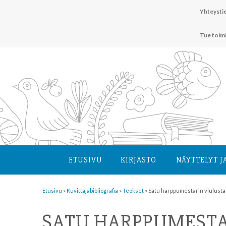
Hyppää
Yhteystie
sisältöön
Tue toim
ETUSIVU
KIRJASTO
NÄYTTELYT J
Etusivu
»
Kuvittaja­bibliografia
»
Teokset
»
Satu harppumestarin viulusta
SATU HARPPUMESTA