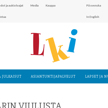
dot ja aukioloajat
Media
Kauppa
På svenska
intaa
In English
A JULKAISUT
ASIANTUNTIJA­PALVELUT
LAPSET JA 
RIN VIULUSTA