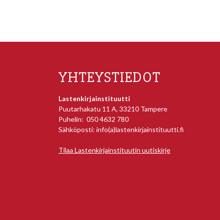
YHTEYSTIEDOT
Lastenkirjainstituutti
Puutarhakatu 11 A, 33210 Tampere
Puhelin: 050 4632 780
Sähköposti: info(a)lastenkirjainstituutti.fi
Tilaa Lastenkirjainstituutin uutiskirje