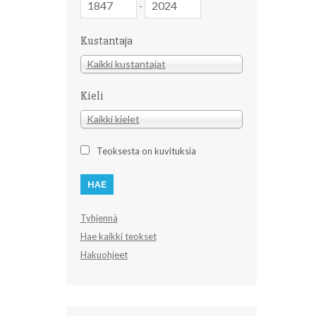
-
Kustantaja
Kustantaja
Kaikki kustantajat
Kieli
Kieli
Kaikki kielet
Teoksesta on kuvituksia
Tyhjennä
Hae kaikki teokset
Hakuohjeet