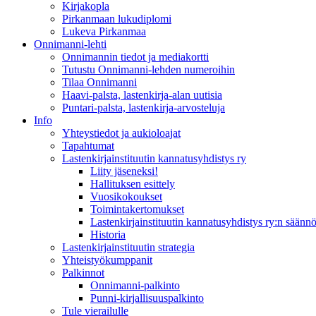
Kirjakopla
Pirkanmaan lukudiplomi
Lukeva Pirkanmaa
Onnimanni-lehti
Onnimannin tiedot ja mediakortti
Tutustu Onnimanni-lehden numeroihin
Tilaa Onnimanni
Haavi-palsta, lastenkirja-alan uutisia
Puntari-palsta, lastenkirja-arvosteluja
Info
Yhteystiedot ja aukioloajat
Tapahtumat
Lastenkirjainstituutin kannatusyhdistys ry
Liity jäseneksi!
Hallituksen esittely
Vuosikokoukset
Toimintakertomukset
Lastenkirjainstituutin kannatusyhdistys ry:n säännö
Historia
Lastenkirjainstituutin strategia
Yhteistyökumppanit
Palkinnot
Onnimanni-palkinto
Punni-kirjallisuuspalkinto
Tule vierailulle