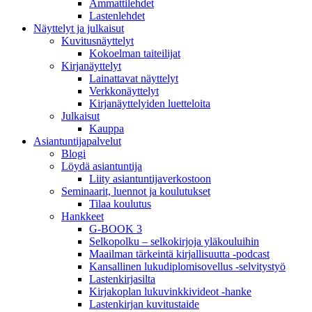
Ammattilehdet
Lastenlehdet
Näyttelyt ja julkaisut
Kuvitusnäyttelyt
Kokoelman taiteilijat
Kirjanäyttelyt
Lainattavat näyttelyt
Verkkonäyttelyt
Kirjanäyttelyiden luetteloita
Julkaisut
Kauppa
Asiantuntija­palvelut
Blogi
Löydä asiantuntija
Liity asiantuntijaverkostoon
Seminaarit, luennot ja koulutukset
Tilaa koulutus
Hankkeet
G-BOOK 3
Selkopolku – selkokirjoja yläkouluihin
Maailman tärkeintä kirjallisuutta -podcast
Kansallinen lukudiplomisovellus -selvitystyö
Lastenkirjasilta
Kirjakoplan lukuvinkkivideot -hanke
Lastenkirjan kuvitustaide