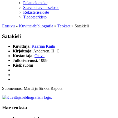
Palautelomake
Saavutettavuusseloste
Rekisteriseloste
Tiedotearkisto
Etusivu
»
Kuvittaja­bibliografia
»
Teokset
»
Satakieli
Satakieli
Kuvittaja
:
Kaarina Kaila
Kirjoittaja
: Andersen, H. C.
Kustantaja
:
Otava
Julkaisuvuosi
: 1999
Kieli
: suomi
Suomennos: Martti ja Sirkka Rapola.
Hae teoksia