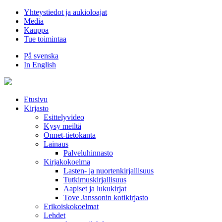
Hyppää
Yhteystiedot ja aukioloajat
sisältöön
Media
Kauppa
Tue toimintaa
På svenska
In English
Etusivu
Kirjasto
Esittelyvideo
Kysy meiltä
Onnet-tietokanta
Lainaus
Palveluhinnasto
Kirjakokoelma
Lasten- ja nuortenkirjallisuus
Tutkimuskirjallisuus
Aapiset ja lukukirjat
Tove Janssonin kotikirjasto
Erikoiskokoelmat
Lehdet