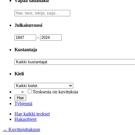
Vapaa sanahaku
Vapaa
sanahaku
Julkaisuvuosi
Julkaisuvuosi
Julkaisuvuosi
-
Kustantaja
Kustantaja
Kieli
Kieli
Teoksesta on kuvituksia
Tyhjennä
Hae kaikki teokset
Hakuohjeet
→ Kuvittajahakuun