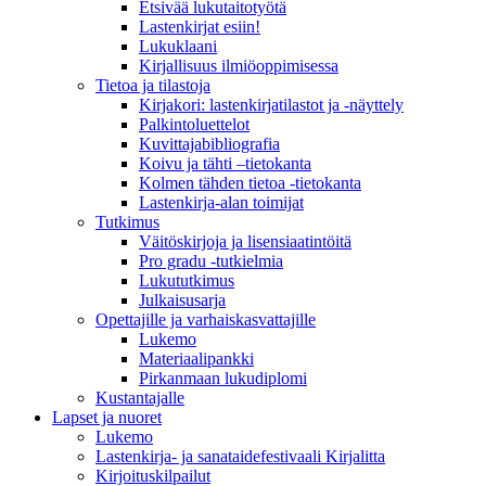
Etsivää lukutaitotyötä
Lastenkirjat esiin!
Lukuklaani
Kirjallisuus ilmiöoppimisessa
Tietoa ja tilastoja
Kirjakori: lastenkirjatilastot ja -näyttely
Palkintoluettelot
Kuvittaja­bibliografia
Koivu ja tähti –tietokanta
Kolmen tähden tietoa -tietokanta
Lastenkirja-alan toimijat
Tutkimus
Väitöskirjoja ja lisensiaatintöitä
Pro gradu -tutkielmia
Lukututkimus
Julkaisusarja
Opettajille ja varhaiskasvattajille
Lukemo
Materiaalipankki
Pirkanmaan lukudiplomi
Kustantajalle
Lapset ja nuoret
Lukemo
Lastenkirja- ja sanataidefestivaali Kirjalitta
Kirjoituskilpailut