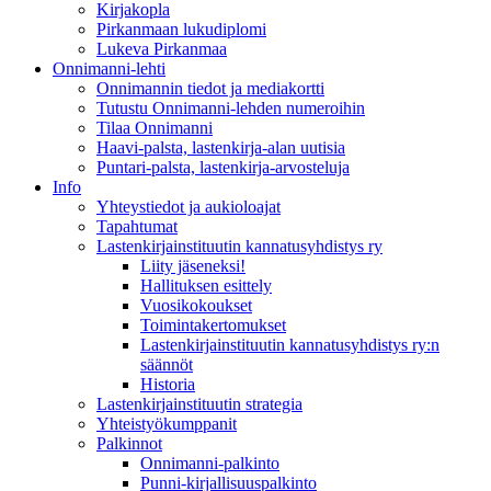
Kirjakopla
Pirkanmaan lukudiplomi
Lukeva Pirkanmaa
Onnimanni-lehti
Onnimannin tiedot ja mediakortti
Tutustu Onnimanni-lehden numeroihin
Tilaa Onnimanni
Haavi-palsta, lastenkirja-alan uutisia
Puntari-palsta, lastenkirja-arvosteluja
Info
Yhteystiedot ja aukioloajat
Tapahtumat
Lastenkirjainstituutin kannatusyhdistys ry
Liity jäseneksi!
Hallituksen esittely
Vuosikokoukset
Toimintakertomukset
Lastenkirjainstituutin kannatusyhdistys ry:n
säännöt
Historia
Lastenkirjainstituutin strategia
Yhteistyökumppanit
Palkinnot
Onnimanni-palkinto
Punni-kirjallisuuspalkinto