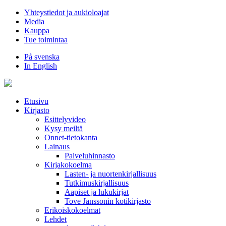
Hyppää
Yhteystiedot ja aukioloajat
sisältöön
Media
Kauppa
Tue toimintaa
På svenska
In English
Etusivu
Kirjasto
Esittelyvideo
Kysy meiltä
Onnet-tietokanta
Lainaus
Palveluhinnasto
Kirjakokoelma
Lasten- ja nuortenkirjallisuus
Tutkimuskirjallisuus
Aapiset ja lukukirjat
Tove Janssonin kotikirjasto
Erikoiskokoelmat
Lehdet