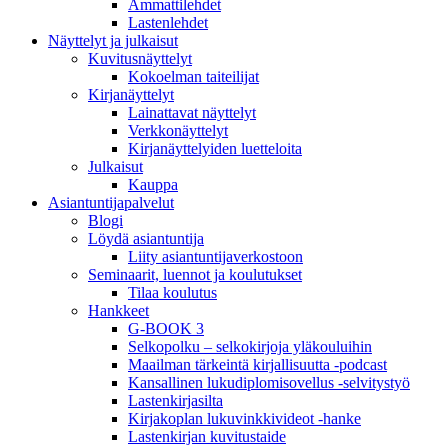
Ammattilehdet
Lastenlehdet
Näyttelyt ja julkaisut
Kuvitusnäyttelyt
Kokoelman taiteilijat
Kirjanäyttelyt
Lainattavat näyttelyt
Verkkonäyttelyt
Kirjanäyttelyiden luetteloita
Julkaisut
Kauppa
Asiantuntija­palvelut
Blogi
Löydä asiantuntija
Liity asiantuntijaverkostoon
Seminaarit, luennot ja koulutukset
Tilaa koulutus
Hankkeet
G-BOOK 3
Selkopolku – selkokirjoja yläkouluihin
Maailman tärkeintä kirjallisuutta -podcast
Kansallinen lukudiplomisovellus -selvitystyö
Lastenkirjasilta
Kirjakoplan lukuvinkkivideot -hanke
Lastenkirjan kuvitustaide