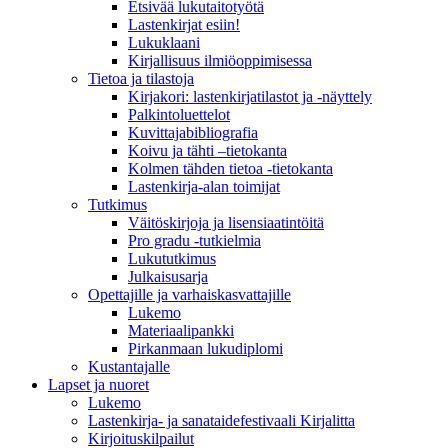
Etsivää lukutaitotyötä
Lastenkirjat esiin!
Lukuklaani
Kirjallisuus ilmiöoppimisessa
Tietoa ja tilastoja
Kirjakori: lastenkirjatilastot ja -näyttely
Palkintoluettelot
Kuvittaja­bibliografia
Koivu ja tähti –tietokanta
Kolmen tähden tietoa -tietokanta
Lastenkirja-alan toimijat
Tutkimus
Väitöskirjoja ja lisensiaatintöitä
Pro gradu -tutkielmia
Lukututkimus
Julkaisusarja
Opettajille ja varhaiskasvattajille
Lukemo
Materiaalipankki
Pirkanmaan lukudiplomi
Kustantajalle
Lapset ja nuoret
Lukemo
Lastenkirja- ja sanataidefestivaali Kirjalitta
Kirjoituskilpailut