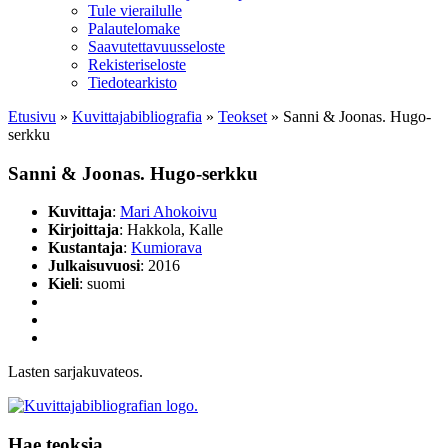
Tule vierailulle
Palautelomake
Saavutettavuusseloste
Rekisteriseloste
Tiedotearkisto
Etusivu
»
Kuvittaja­bibliografia
»
Teokset
»
Sanni & Joonas. Hugo-
serkku
Sanni & Joonas. Hugo-serkku
Kuvittaja
:
Mari Ahokoivu
Kirjoittaja
: Hakkola, Kalle
Kustantaja
:
Kumiorava
Julkaisuvuosi
: 2016
Kieli
: suomi
Lasten sarjakuvateos.
Hae teoksia