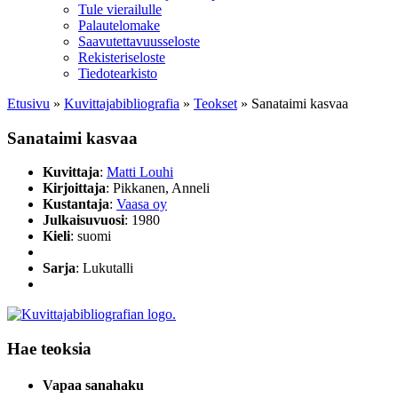
Tule vierailulle
Palautelomake
Saavutettavuusseloste
Rekisteriseloste
Tiedotearkisto
Etusivu
»
Kuvittaja­bibliografia
»
Teokset
»
Sanataimi kasvaa
Sanataimi kasvaa
Kuvittaja
:
Matti Louhi
Kirjoittaja
: Pikkanen, Anneli
Kustantaja
:
Vaasa oy
Julkaisuvuosi
: 1980
Kieli
: suomi
Sarja
: Lukutalli
Hae teoksia
Vapaa sanahaku