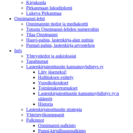
Kirjakopla
Pirkanmaan lukudiplomi
Lukeva Pirkanmaa
Onnimanni-lehti
Onnimannin tiedot ja mediakortti
Tutustu Onnimanni-lehden numeroihin
Tilaa Onnimanni
Haavi-palsta, lastenkirja-alan uutisia
Puntari-palsta, lastenkirja-arvosteluja
Info
Yhteystiedot ja aukioloajat
Tapahtumat
Lastenkirjainstituutin kannatusyhdistys ry
Liity jäseneksi!
Hallituksen esittely
Vuosikokoukset
Toimintakertomukset
Lastenkirjainstituutin kannatusyhdistys ry:n
säännöt
Historia
Lastenkirjainstituutin strategia
Yhteistyökumppanit
Palkinnot
Onnimanni-palkinto
Punni-kirjallisuuspalkinto