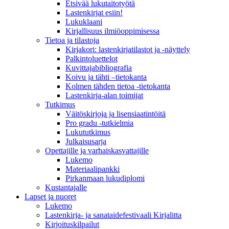
Etsivää lukutaitotyötä
Lastenkirjat esiin!
Lukuklaani
Kirjallisuus ilmiöoppimisessa
Tietoa ja tilastoja
Kirjakori: lastenkirjatilastot ja -näyttely
Palkintoluettelot
Kuvittaja­bibliografia
Koivu ja tähti –tietokanta
Kolmen tähden tietoa -tietokanta
Lastenkirja-alan toimijat
Tutkimus
Väitöskirjoja ja lisensiaatintöitä
Pro gradu -tutkielmia
Lukututkimus
Julkaisusarja
Opettajille ja varhaiskasvattajille
Lukemo
Materiaalipankki
Pirkanmaan lukudiplomi
Kustantajalle
Lapset ja nuoret
Lukemo
Lastenkirja- ja sanataidefestivaali Kirjalitta
Kirjoituskilpailut