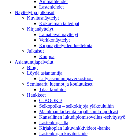
Ammattilehdet
Lastenlehdet
Näyttelyt ja julkaisut
Kuvitusnäyttelyt
Kokoelman taiteilijat
Kirjanäyttelyt
Lainattavat näyttelyt
Verkkonäyttelyt
Kirjanäyttelyiden luetteloita
Julkaisut
Kauppa
Asiantuntija­palvelut
Blogi
Löydä asiantuntija
Liity asiantuntijaverkostoon
Seminaarit, luennot ja koulutukset
Tilaa koulutus
Hankkeet
G-BOOK 3
Selkopolku – selkokirjoja yläkouluihin
Maailman tärkeintä kirjallisuutta -podcast
Kansallinen lukudiplomisovellus -selvitystyö
Lastenkirjasilta
Kirjakoplan lukuvinkkivideot -hanke
Lastenkirjan kuvitustaide