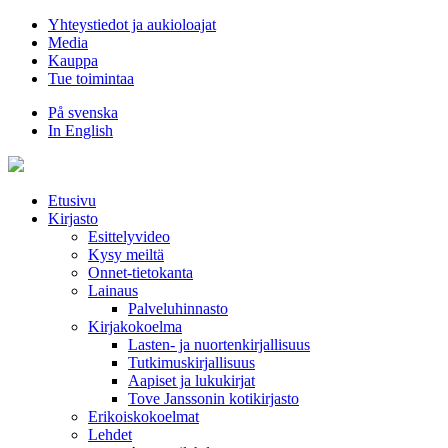
Hyppää
Yhteystiedot ja aukioloajat
sisältöön
Media
Kauppa
Tue toimintaa
På svenska
In English
Etusivu
Kirjasto
Esittelyvideo
Kysy meiltä
Onnet-tietokanta
Lainaus
Palveluhinnasto
Kirjakokoelma
Lasten- ja nuortenkirjallisuus
Tutkimuskirjallisuus
Aapiset ja lukukirjat
Tove Janssonin kotikirjasto
Erikoiskokoelmat
Lehdet