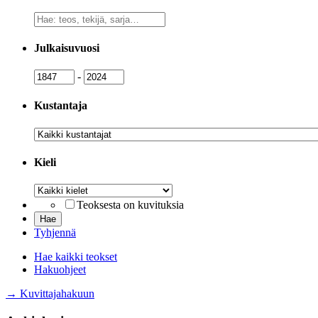
Vapaa
sanahaku
Julkaisuvuosi
Julkaisuvuosi
Julkaisuvuosi
-
Kustantaja
Kustantaja
Kieli
Kieli
Teoksesta on kuvituksia
Tyhjennä
Hae kaikki teokset
Hakuohjeet
→ Kuvittajahakuun