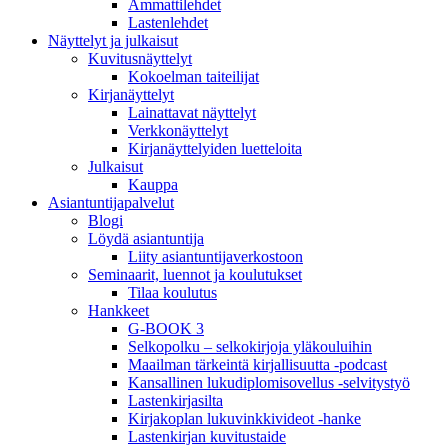
Ammattilehdet
Lastenlehdet
Näyttelyt ja julkaisut
Kuvitusnäyttelyt
Kokoelman taiteilijat
Kirjanäyttelyt
Lainattavat näyttelyt
Verkkonäyttelyt
Kirjanäyttelyiden luetteloita
Julkaisut
Kauppa
Asiantuntija­palvelut
Blogi
Löydä asiantuntija
Liity asiantuntijaverkostoon
Seminaarit, luennot ja koulutukset
Tilaa koulutus
Hankkeet
G-BOOK 3
Selkopolku – selkokirjoja yläkouluihin
Maailman tärkeintä kirjallisuutta -podcast
Kansallinen lukudiplomisovellus -selvitystyö
Lastenkirjasilta
Kirjakoplan lukuvinkkivideot -hanke
Lastenkirjan kuvitustaide