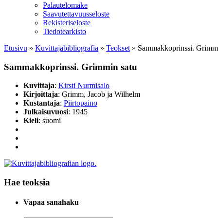
Palautelomake
Saavutettavuusseloste
Rekisteriseloste
Tiedotearkisto
Etusivu
»
Kuvittaja­bibliografia
»
Teokset
»
Sammakkoprinssi. Grimmi
Sammakkoprinssi. Grimmin satu
Kuvittaja
:
Kirsti Nurmisalo
Kirjoittaja
: Grimm, Jacob ja Wilhelm
Kustantaja
:
Piirtopaino
Julkaisuvuosi
: 1945
Kieli
: suomi
Hae teoksia
Vapaa sanahaku