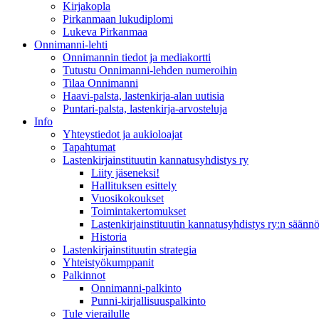
Kirjakopla
Pirkanmaan lukudiplomi
Lukeva Pirkanmaa
Onnimanni-lehti
Onnimannin tiedot ja mediakortti
Tutustu Onnimanni-lehden numeroihin
Tilaa Onnimanni
Haavi-palsta, lastenkirja-alan uutisia
Puntari-palsta, lastenkirja-arvosteluja
Info
Yhteystiedot ja aukioloajat
Tapahtumat
Lastenkirjainstituutin kannatusyhdistys ry
Liity jäseneksi!
Hallituksen esittely
Vuosikokoukset
Toimintakertomukset
Lastenkirjainstituutin kannatusyhdistys ry:n säännö
Historia
Lastenkirjainstituutin strategia
Yhteistyökumppanit
Palkinnot
Onnimanni-palkinto
Punni-kirjallisuuspalkinto
Tule vierailulle