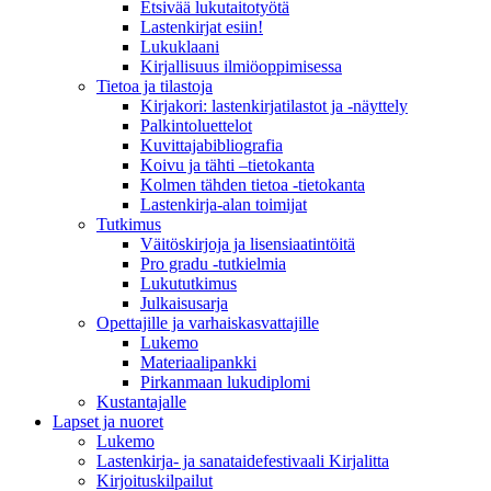
Etsivää lukutaitotyötä
Lastenkirjat esiin!
Lukuklaani
Kirjallisuus ilmiöoppimisessa
Tietoa ja tilastoja
Kirjakori: lastenkirjatilastot ja -näyttely
Palkintoluettelot
Kuvittaja­bibliografia
Koivu ja tähti –tietokanta
Kolmen tähden tietoa -tietokanta
Lastenkirja-alan toimijat
Tutkimus
Väitöskirjoja ja lisensiaatintöitä
Pro gradu -tutkielmia
Lukututkimus
Julkaisusarja
Opettajille ja varhaiskasvattajille
Lukemo
Materiaalipankki
Pirkanmaan lukudiplomi
Kustantajalle
Lapset ja nuoret
Lukemo
Lastenkirja- ja sanataidefestivaali Kirjalitta
Kirjoituskilpailut