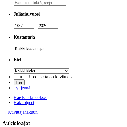
Vapaa
sanahaku
Julkaisuvuosi
Julkaisuvuosi
Julkaisuvuosi
-
Kustantaja
Kustantaja
Kieli
Kieli
Teoksesta on kuvituksia
Tyhjennä
Hae kaikki teokset
Hakuohjeet
→ Kuvittajahakuun
Aukioloajat