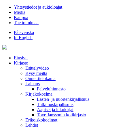
Hyppää
Yhteystiedot ja aukioloajat
sisältöön
Media
Kauppa
Tue toimintaa
På svenska
In English
Etusivu
Kirjasto
Esittelyvideo
Kysy meiltä
Onnet-tietokanta
Lainaus
Palveluhinnasto
Kirjakokoelma
Lasten- ja nuortenkirjallisuus
Tutkimuskirjallisuus
Aapiset ja lukukirjat
Tove Janssonin kotikirjasto
Erikoiskokoelmat
Lehdet