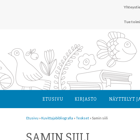
Hyppää
Yhteystie
sisältöön
Tue toim
ETUSIVU
KIRJASTO
NÄYTTELYT J
Etusivu
»
Kuvittaja­bibliografia
»
Teokset
»
Samin siili
SAMIN SIILI