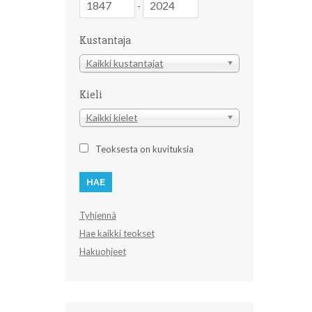
-
Kustantaja
Kustantaja
Kaikki kustantajat
Kieli
Kieli
Kaikki kielet
Teoksesta on kuvituksia
Tyhjennä
Hae kaikki teokset
Hakuohjeet