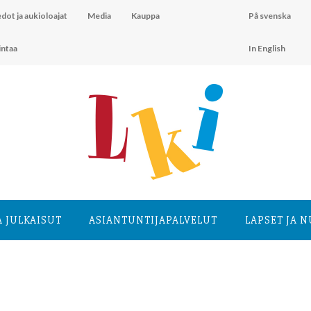
dot ja aukioloajat
Media
Kauppa
På svenska
intaa
In English
A JULKAISUT
ASIANTUNTIJA­PALVELUT
LAPSET JA 