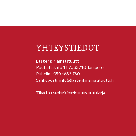
YHTEYSTIEDOT
Lastenkirjainstituutti
Puutarhakatu 11 A, 33210 Tampere
Puhelin: 050 4632 780
Sähköposti: info(a)lastenkirjainstituutti.fi
Tilaa Lastenkirjainstituutin uutiskirje