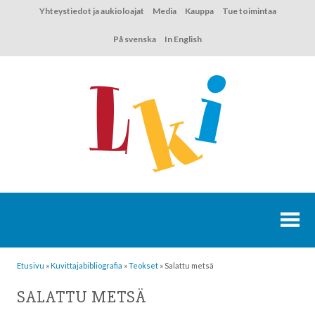
Hyppää
Yhteystiedot ja aukioloajat
Media
Kauppa
Tue toimintaa
sisältöön
På svenska
In English
Etusivu
»
Kuvittaja­bibliografia
»
Teokset
»
Salattu metsä
SALATTU METSÄ