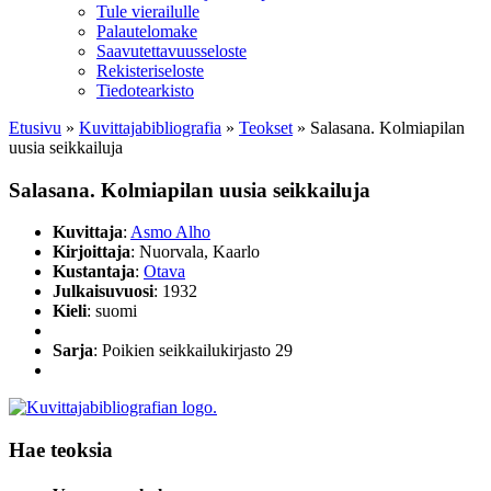
Tule vierailulle
Palautelomake
Saavutettavuusseloste
Rekisteriseloste
Tiedotearkisto
Etusivu
»
Kuvittaja­bibliografia
»
Teokset
»
Salasana. Kolmiapilan
uusia seikkailuja
Salasana. Kolmiapilan uusia seikkailuja
Kuvittaja
:
Asmo Alho
Kirjoittaja
: Nuorvala, Kaarlo
Kustantaja
:
Otava
Julkaisuvuosi
: 1932
Kieli
: suomi
Sarja
: Poikien seikkailukirjasto 29
Hae teoksia