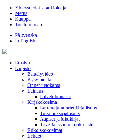
Hyppää
Yhteystiedot ja aukioloajat
sisältöön
Media
Kauppa
Tue toimintaa
På svenska
In English
Etusivu
Kirjasto
Esittelyvideo
Kysy meiltä
Onnet-tietokanta
Lainaus
Palveluhinnasto
Kirjakokoelma
Lasten- ja nuortenkirjallisuus
Tutkimuskirjallisuus
Aapiset ja lukukirjat
Tove Janssonin kotikirjasto
Erikoiskokoelmat
Lehdet