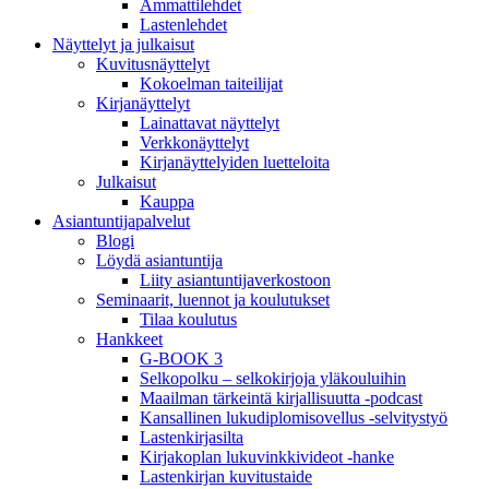
Ammattilehdet
Lastenlehdet
Näyttelyt ja julkaisut
Kuvitusnäyttelyt
Kokoelman taiteilijat
Kirjanäyttelyt
Lainattavat näyttelyt
Verkkonäyttelyt
Kirjanäyttelyiden luetteloita
Julkaisut
Kauppa
Asiantuntija­palvelut
Blogi
Löydä asiantuntija
Liity asiantuntijaverkostoon
Seminaarit, luennot ja koulutukset
Tilaa koulutus
Hankkeet
G-BOOK 3
Selkopolku – selkokirjoja yläkouluihin
Maailman tärkeintä kirjallisuutta -podcast
Kansallinen lukudiplomisovellus -selvitystyö
Lastenkirjasilta
Kirjakoplan lukuvinkkivideot -hanke
Lastenkirjan kuvitustaide