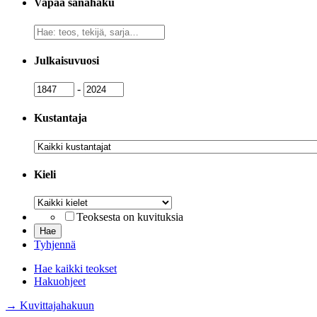
Vapaa sanahaku
Vapaa
sanahaku
Julkaisuvuosi
Julkaisuvuosi
Julkaisuvuosi
-
Kustantaja
Kustantaja
Kieli
Kieli
Teoksesta on kuvituksia
Tyhjennä
Hae kaikki teokset
Hakuohjeet
→ Kuvittajahakuun