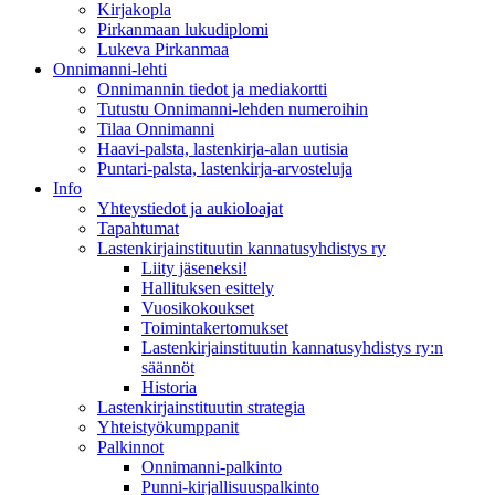
Kirjakopla
Pirkanmaan lukudiplomi
Lukeva Pirkanmaa
Onnimanni-lehti
Onnimannin tiedot ja mediakortti
Tutustu Onnimanni-lehden numeroihin
Tilaa Onnimanni
Haavi-palsta, lastenkirja-alan uutisia
Puntari-palsta, lastenkirja-arvosteluja
Info
Yhteystiedot ja aukioloajat
Tapahtumat
Lastenkirjainstituutin kannatusyhdistys ry
Liity jäseneksi!
Hallituksen esittely
Vuosikokoukset
Toimintakertomukset
Lastenkirjainstituutin kannatusyhdistys ry:n
säännöt
Historia
Lastenkirjainstituutin strategia
Yhteistyökumppanit
Palkinnot
Onnimanni-palkinto
Punni-kirjallisuuspalkinto