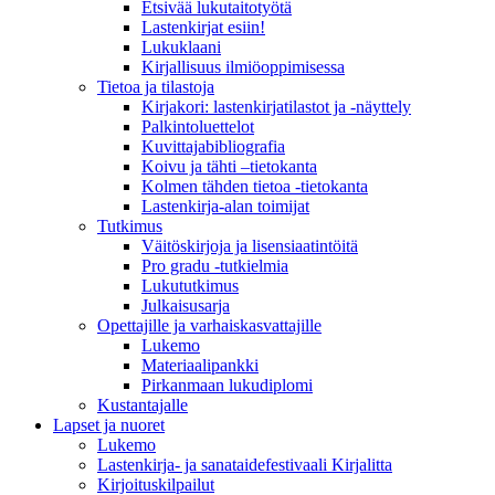
Etsivää lukutaitotyötä
Lastenkirjat esiin!
Lukuklaani
Kirjallisuus ilmiöoppimisessa
Tietoa ja tilastoja
Kirjakori: lastenkirjatilastot ja -näyttely
Palkintoluettelot
Kuvittaja­bibliografia
Koivu ja tähti –tietokanta
Kolmen tähden tietoa -tietokanta
Lastenkirja-alan toimijat
Tutkimus
Väitöskirjoja ja lisensiaatintöitä
Pro gradu -tutkielmia
Lukututkimus
Julkaisusarja
Opettajille ja varhaiskasvattajille
Lukemo
Materiaalipankki
Pirkanmaan lukudiplomi
Kustantajalle
Lapset ja nuoret
Lukemo
Lastenkirja- ja sanataidefestivaali Kirjalitta
Kirjoituskilpailut