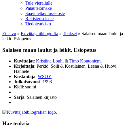
Tule vierailulle
Palautelomake
Saavutettavuusseloste
Rekisteriseloste
Tiedotearkisto
Etusivu
»
Kuvittaja­bibliografia
»
Teokset
»
Salaisen maan laulut ja
leikit. Esiopetus
Salaisen maan laulut ja leikit. Esiopetus
Kuvittajat
:
Kristiina Louhi
&
Timo Kontoniemi
Kirjoittaja
: Perkiö, Soili & Kostilainen, Leena & Huovi,
Hannele
Kustantaja
:
WSOY
Julkaisuvuosi
: 1998
Kieli
: suomi
Sarja
: Salainen kirjasto
Hae teoksia