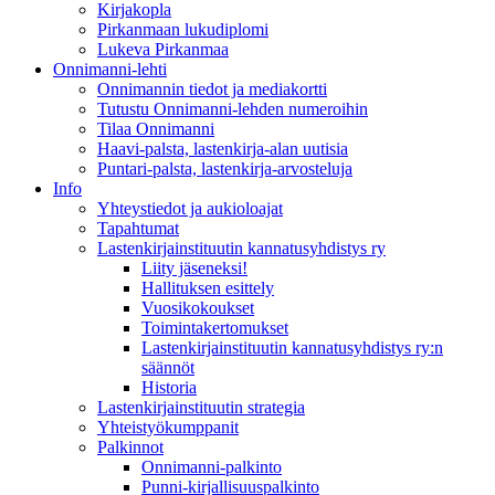
Kirjakopla
Pirkanmaan lukudiplomi
Lukeva Pirkanmaa
Onnimanni-lehti
Onnimannin tiedot ja mediakortti
Tutustu Onnimanni-lehden numeroihin
Tilaa Onnimanni
Haavi-palsta, lastenkirja-alan uutisia
Puntari-palsta, lastenkirja-arvosteluja
Info
Yhteystiedot ja aukioloajat
Tapahtumat
Lastenkirjainstituutin kannatusyhdistys ry
Liity jäseneksi!
Hallituksen esittely
Vuosikokoukset
Toimintakertomukset
Lastenkirjainstituutin kannatusyhdistys ry:n
säännöt
Historia
Lastenkirjainstituutin strategia
Yhteistyökumppanit
Palkinnot
Onnimanni-palkinto
Punni-kirjallisuuspalkinto