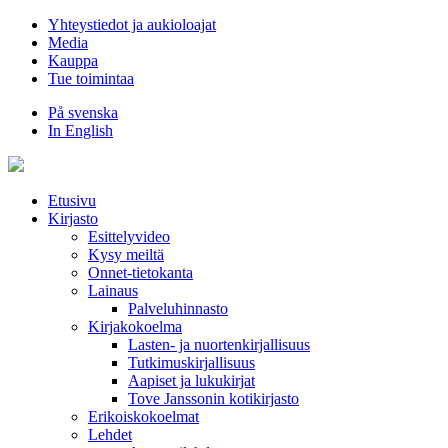
Hyppää
Yhteystiedot ja aukioloajat
sisältöön
Media
Kauppa
Tue toimintaa
På svenska
In English
Etusivu
Kirjasto
Esittelyvideo
Kysy meiltä
Onnet-tietokanta
Lainaus
Palveluhinnasto
Kirjakokoelma
Lasten- ja nuortenkirjallisuus
Tutkimuskirjallisuus
Aapiset ja lukukirjat
Tove Janssonin kotikirjasto
Erikoiskokoelmat
Lehdet