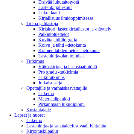
Etsivää lukutaitotyötä
Lastenkirjat esiin!
Lukuklaani
Kirjallisuus ilmiöoppimisessa
Tietoa ja tilastoja
Kirjakori: lastenkirjatilastot ja -näyttely
Palkintoluettelot
Kuvittaja­bibliografia
Koivu ja tähti –tietokanta
Kolmen tähden tietoa -tietokanta
Lastenkirja-alan toimijat
Tutkimus
Väitöskirjoja ja lisensiaatintöitä
Pro gradu -tutkielmia
Lukututkimus
Julkaisusarja
Opettajille ja varhaiskasvattajille
Lukemo
Materiaalipankki
Pirkanmaan lukudiplomi
Kustantajalle
Lapset ja nuoret
Lukemo
Lastenkirja- ja sanataidefestivaali Kirjalitta
Kirjoituskilpailut