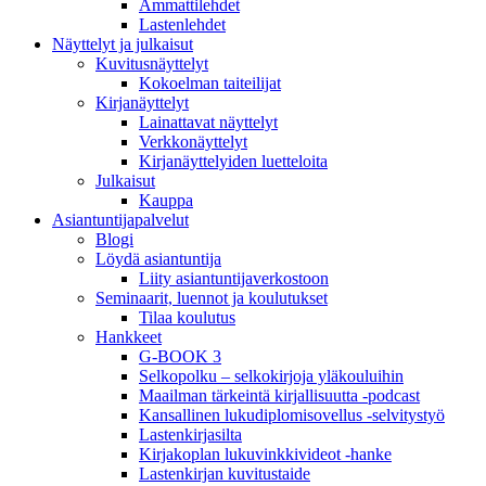
Ammattilehdet
Lastenlehdet
Näyttelyt ja julkaisut
Kuvitusnäyttelyt
Kokoelman taiteilijat
Kirjanäyttelyt
Lainattavat näyttelyt
Verkkonäyttelyt
Kirjanäyttelyiden luetteloita
Julkaisut
Kauppa
Asiantuntija­palvelut
Blogi
Löydä asiantuntija
Liity asiantuntijaverkostoon
Seminaarit, luennot ja koulutukset
Tilaa koulutus
Hankkeet
G-BOOK 3
Selkopolku – selkokirjoja yläkouluihin
Maailman tärkeintä kirjallisuutta -podcast
Kansallinen lukudiplomisovellus -selvitystyö
Lastenkirjasilta
Kirjakoplan lukuvinkkivideot -hanke
Lastenkirjan kuvitustaide