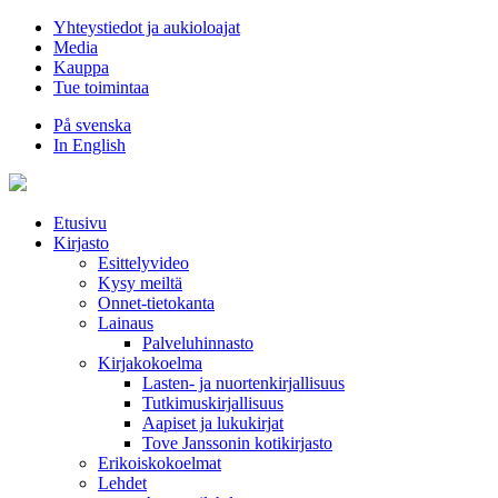
Hyppää
Yhteystiedot ja aukioloajat
sisältöön
Media
Kauppa
Tue toimintaa
På svenska
In English
Etusivu
Kirjasto
Esittelyvideo
Kysy meiltä
Onnet-tietokanta
Lainaus
Palveluhinnasto
Kirjakokoelma
Lasten- ja nuortenkirjallisuus
Tutkimuskirjallisuus
Aapiset ja lukukirjat
Tove Janssonin kotikirjasto
Erikoiskokoelmat
Lehdet