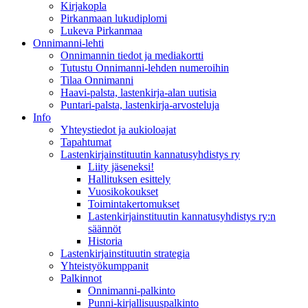
Kirjakopla
Pirkanmaan lukudiplomi
Lukeva Pirkanmaa
Onnimanni-lehti
Onnimannin tiedot ja mediakortti
Tutustu Onnimanni-lehden numeroihin
Tilaa Onnimanni
Haavi-palsta, lastenkirja-alan uutisia
Puntari-palsta, lastenkirja-arvosteluja
Info
Yhteystiedot ja aukioloajat
Tapahtumat
Lastenkirjainstituutin kannatusyhdistys ry
Liity jäseneksi!
Hallituksen esittely
Vuosikokoukset
Toimintakertomukset
Lastenkirjainstituutin kannatusyhdistys ry:n
säännöt
Historia
Lastenkirjainstituutin strategia
Yhteistyökumppanit
Palkinnot
Onnimanni-palkinto
Punni-kirjallisuuspalkinto