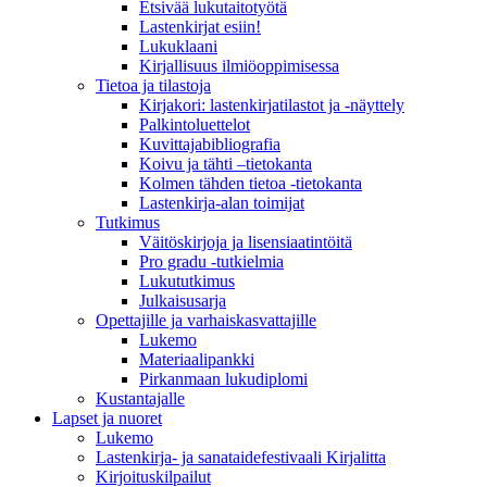
Etsivää lukutaitotyötä
Lastenkirjat esiin!
Lukuklaani
Kirjallisuus ilmiöoppimisessa
Tietoa ja tilastoja
Kirjakori: lastenkirjatilastot ja -näyttely
Palkintoluettelot
Kuvittaja­bibliografia
Koivu ja tähti –tietokanta
Kolmen tähden tietoa -tietokanta
Lastenkirja-alan toimijat
Tutkimus
Väitöskirjoja ja lisensiaatintöitä
Pro gradu -tutkielmia
Lukututkimus
Julkaisusarja
Opettajille ja varhaiskasvattajille
Lukemo
Materiaalipankki
Pirkanmaan lukudiplomi
Kustantajalle
Lapset ja nuoret
Lukemo
Lastenkirja- ja sanataidefestivaali Kirjalitta
Kirjoituskilpailut