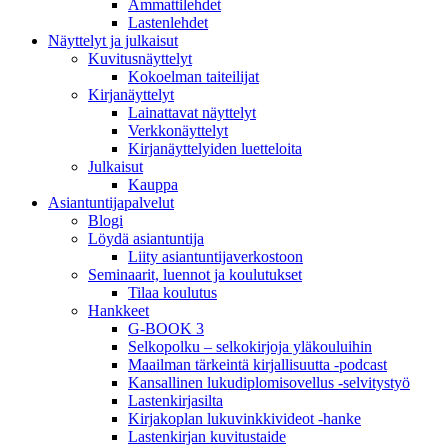
Ammattilehdet
Lastenlehdet
Näyttelyt ja julkaisut
Kuvitusnäyttelyt
Kokoelman taiteilijat
Kirjanäyttelyt
Lainattavat näyttelyt
Verkkonäyttelyt
Kirjanäyttelyiden luetteloita
Julkaisut
Kauppa
Asiantuntija­palvelut
Blogi
Löydä asiantuntija
Liity asiantuntijaverkostoon
Seminaarit, luennot ja koulutukset
Tilaa koulutus
Hankkeet
G-BOOK 3
Selkopolku – selkokirjoja yläkouluihin
Maailman tärkeintä kirjallisuutta -podcast
Kansallinen lukudiplomisovellus -selvitystyö
Lastenkirjasilta
Kirjakoplan lukuvinkkivideot -hanke
Lastenkirjan kuvitustaide