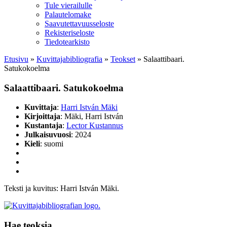
Tule vierailulle
Palautelomake
Saavutettavuusseloste
Rekisteriseloste
Tiedotearkisto
Etusivu
»
Kuvittaja­bibliografia
»
Teokset
»
Salaattibaari.
Satukokoelma
Salaattibaari. Satukokoelma
Kuvittaja
:
Harri István Mäki
Kirjoittaja
: Mäki, Harri István
Kustantaja
:
Lector Kustannus
Julkaisuvuosi
: 2024
Kieli
: suomi
Teksti ja kuvitus: Harri István Mäki.
Hae teoksia