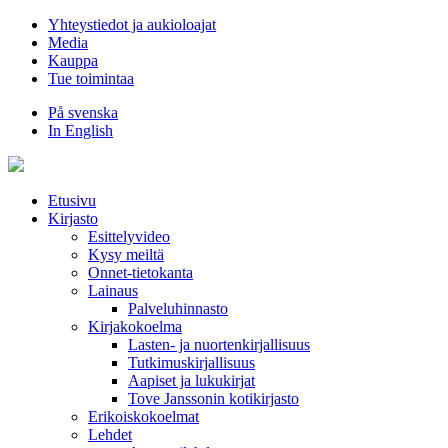
Hyppää
Yhteystiedot ja aukioloajat
sisältöön
Media
Kauppa
Tue toimintaa
På svenska
In English
Etusivu
Kirjasto
Esittelyvideo
Kysy meiltä
Onnet-tietokanta
Lainaus
Palveluhinnasto
Kirjakokoelma
Lasten- ja nuortenkirjallisuus
Tutkimuskirjallisuus
Aapiset ja lukukirjat
Tove Janssonin kotikirjasto
Erikoiskokoelmat
Lehdet