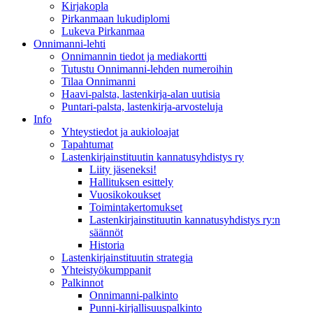
Kirjakopla
Pirkanmaan lukudiplomi
Lukeva Pirkanmaa
Onnimanni-lehti
Onnimannin tiedot ja mediakortti
Tutustu Onnimanni-lehden numeroihin
Tilaa Onnimanni
Haavi-palsta, lastenkirja-alan uutisia
Puntari-palsta, lastenkirja-arvosteluja
Info
Yhteystiedot ja aukioloajat
Tapahtumat
Lastenkirjainstituutin kannatusyhdistys ry
Liity jäseneksi!
Hallituksen esittely
Vuosikokoukset
Toimintakertomukset
Lastenkirjainstituutin kannatusyhdistys ry:n
säännöt
Historia
Lastenkirjainstituutin strategia
Yhteistyökumppanit
Palkinnot
Onnimanni-palkinto
Punni-kirjallisuuspalkinto