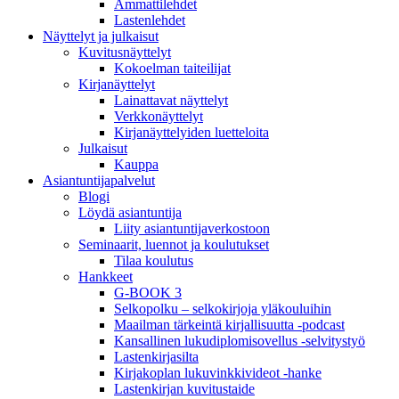
Ammattilehdet
Lastenlehdet
Näyttelyt ja julkaisut
Kuvitusnäyttelyt
Kokoelman taiteilijat
Kirjanäyttelyt
Lainattavat näyttelyt
Verkkonäyttelyt
Kirjanäyttelyiden luetteloita
Julkaisut
Kauppa
Asiantuntija­palvelut
Blogi
Löydä asiantuntija
Liity asiantuntijaverkostoon
Seminaarit, luennot ja koulutukset
Tilaa koulutus
Hankkeet
G-BOOK 3
Selkopolku – selkokirjoja yläkouluihin
Maailman tärkeintä kirjallisuutta -podcast
Kansallinen lukudiplomisovellus -selvitystyö
Lastenkirjasilta
Kirjakoplan lukuvinkkivideot -hanke
Lastenkirjan kuvitustaide