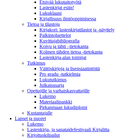
Etsivää lukutaitotyötä
Lastenkirjat esiin!
Lukuklaani
Kirjallisuus ilmiöoppimisessa
Tietoa ja tilastoja
Kirjakori: lastenkirjatilastot ja -näyttely
Palkintoluettelot
Kuvittaja­bibliografia
Koivu ja tähti –tietokanta
Kolmen tähden tietoa -tietokanta
Lastenkirja-alan toimijat
Tutkimus
Väitöskirjoja ja lisensiaatintöitä
Pro gradu -tutkielmia
Lukututkimus
Julkaisusarja
Opettajille ja varhaiskasvattajille
Lukemo
Materiaalipankki
Pirkanmaan lukudiplomi
Kustantajalle
Lapset ja nuoret
Lukemo
Lastenkirja- ja sanataidefestivaali Kirjalitta
Kirjoituskilpailut