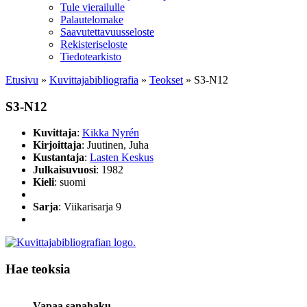
Tule vierailulle
Palautelomake
Saavutettavuusseloste
Rekisteriseloste
Tiedotearkisto
Etusivu
»
Kuvittaja­bibliografia
»
Teokset
»
S3-N12
S3-N12
Kuvittaja
:
Kikka Nyrén
Kirjoittaja
: Juutinen, Juha
Kustantaja
:
Lasten Keskus
Julkaisuvuosi
: 1982
Kieli
: suomi
Sarja
: Viikarisarja 9
Hae teoksia
Vapaa sanahaku