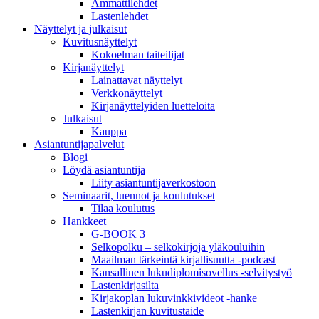
Ammattilehdet
Lastenlehdet
Näyttelyt ja julkaisut
Kuvitusnäyttelyt
Kokoelman taiteilijat
Kirjanäyttelyt
Lainattavat näyttelyt
Verkkonäyttelyt
Kirjanäyttelyiden luetteloita
Julkaisut
Kauppa
Asiantuntija­palvelut
Blogi
Löydä asiantuntija
Liity asiantuntijaverkostoon
Seminaarit, luennot ja koulutukset
Tilaa koulutus
Hankkeet
G-BOOK 3
Selkopolku – selkokirjoja yläkouluihin
Maailman tärkeintä kirjallisuutta -podcast
Kansallinen lukudiplomisovellus -selvitystyö
Lastenkirjasilta
Kirjakoplan lukuvinkkivideot -hanke
Lastenkirjan kuvitustaide