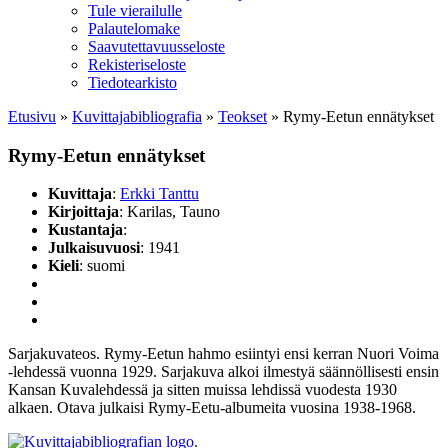
Tule vierailulle
Palautelomake
Saavutettavuusseloste
Rekisteriseloste
Tiedotearkisto
Etusivu
»
Kuvittaja­bibliografia
»
Teokset
»
Rymy-Eetun ennätykset
Rymy-Eetun ennätykset
Kuvittaja
:
Erkki Tanttu
Kirjoittaja
: Karilas, Tauno
Kustantaja
:
Julkaisuvuosi
: 1941
Kieli
: suomi
Sarjakuvateos. Rymy-Eetun hahmo esiintyi ensi kerran Nuori Voima
-lehdessä vuonna 1929. Sarjakuva alkoi ilmestyä säännöllisesti ensin
Kansan Kuvalehdessä ja sitten muissa lehdissä vuodesta 1930
alkaen. Otava julkaisi Rymy-Eetu-albumeita vuosina 1938-1968.