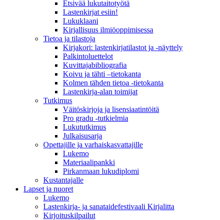
Etsivää lukutaitotyötä
Lastenkirjat esiin!
Lukuklaani
Kirjallisuus ilmiöoppimisessa
Tietoa ja tilastoja
Kirjakori: lastenkirjatilastot ja -näyttely
Palkintoluettelot
Kuvittaja­bibliografia
Koivu ja tähti –tietokanta
Kolmen tähden tietoa -tietokanta
Lastenkirja-alan toimijat
Tutkimus
Väitöskirjoja ja lisensiaatintöitä
Pro gradu -tutkielmia
Lukututkimus
Julkaisusarja
Opettajille ja varhaiskasvattajille
Lukemo
Materiaalipankki
Pirkanmaan lukudiplomi
Kustantajalle
Lapset ja nuoret
Lukemo
Lastenkirja- ja sanataidefestivaali Kirjalitta
Kirjoituskilpailut