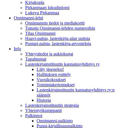
Kirjakopla
Pirkanmaan lukudiplomi
Lukeva Pirkanmaa
Onnimanni-lehti
Onnimannin tiedot ja mediakortti
Tutustu Onnimanni-lehden numeroihin
Tilaa Onnimanni
Haavi-palsta, lastenkirja-alan uutisia
Puntari-palsta, lastenkirja-arvosteluja
Info
Yhteystiedot ja aukioloajat
Tapahtumat
Lastenkirjainstituutin kannatusyhdistys ry
Liity jäseneksi!
Hallituksen esittely
Vuosikokoukset
Toimintakertomukset
Lastenkirjainstituutin kannatusyhdistys ry:n
säännöt
Historia
Lastenkirjainstituutin strategia
Yhteistyökumppanit
Palkinnot
Onnimanni-palkinto
Punni-kirjallisuuspalkinto