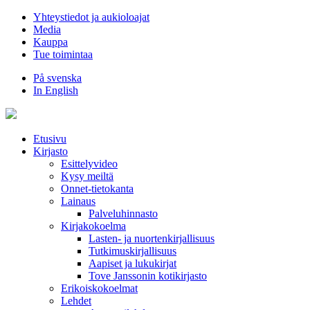
Hyppää
Yhteystiedot ja aukioloajat
sisältöön
Media
Kauppa
Tue toimintaa
På svenska
In English
Etusivu
Kirjasto
Esittelyvideo
Kysy meiltä
Onnet-tietokanta
Lainaus
Palveluhinnasto
Kirjakokoelma
Lasten- ja nuortenkirjallisuus
Tutkimuskirjallisuus
Aapiset ja lukukirjat
Tove Janssonin kotikirjasto
Erikoiskokoelmat
Lehdet