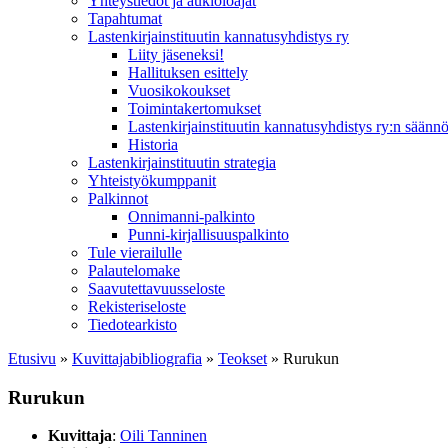
Yhteystiedot ja aukioloajat
Tapahtumat
Lastenkirjainstituutin kannatusyhdistys ry
Liity jäseneksi!
Hallituksen esittely
Vuosikokoukset
Toimintakertomukset
Lastenkirjainstituutin kannatusyhdistys ry:n säännö
Historia
Lastenkirjainstituutin strategia
Yhteistyökumppanit
Palkinnot
Onnimanni-palkinto
Punni-kirjallisuuspalkinto
Tule vierailulle
Palautelomake
Saavutettavuusseloste
Rekisteriseloste
Tiedotearkisto
Etusivu
»
Kuvittaja­bibliografia
»
Teokset
»
Rurukun
Rurukun
Kuvittaja
:
Oili Tanninen