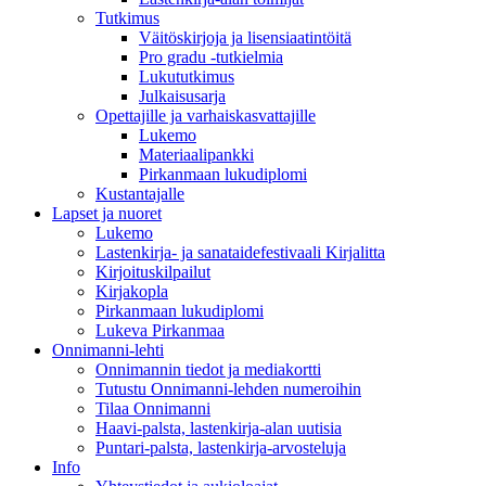
Tutkimus
Väitöskirjoja ja lisensiaatintöitä
Pro gradu -tutkielmia
Lukututkimus
Julkaisusarja
Opettajille ja varhaiskasvattajille
Lukemo
Materiaalipankki
Pirkanmaan lukudiplomi
Kustantajalle
Lapset ja nuoret
Lukemo
Lastenkirja- ja sanataidefestivaali Kirjalitta
Kirjoituskilpailut
Kirjakopla
Pirkanmaan lukudiplomi
Lukeva Pirkanmaa
Onnimanni-lehti
Onnimannin tiedot ja mediakortti
Tutustu Onnimanni-lehden numeroihin
Tilaa Onnimanni
Haavi-palsta, lastenkirja-alan uutisia
Puntari-palsta, lastenkirja-arvosteluja
Info