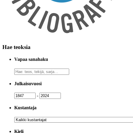
Hae teoksia
Vapaa sanahaku
Vapaa
sanahaku
Julkaisuvuosi
Julkaisuvuosi
Julkaisuvuosi
-
Kustantaja
Kustantaja
Kieli