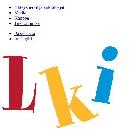
Hyppää
Yhteystiedot ja aukioloajat
sisältöön
Media
Kauppa
Tue toimintaa
På svenska
In English