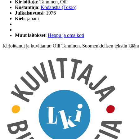
Kirjoittaja
: Tanninen, Oili
Kustantaja
:
Kodansha (Tokio)
Julkaisuvuosi
: 1976
Kieli
: japani
Muut laitokset
:
Heppu ja oma koti
Kirjoittanut ja kuvittanut: Oili Tanninen. Suomenkielisen tekstin kää