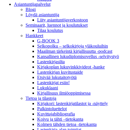
Asiantuntija­palvelut
Blogi
Löydä asiantuntija
Liity asiantuntijaverkostoon
Seminaarit, luennot ja koulutukset
Tilaa koulutus
Hankkeet
G-BOOK 3
Selkopolku – selkokirjoja yläkouluihin
Maailman tärkeintä kirjallisuutta -podcast
Kansallinen lukudiplomisovellus -selvitystyö
Lastenkirjasilta
Kirjakoplan lukuvinkkivideot -hanke
Lastenkirjan kuvitustaide
Etsivää lukutaitotyötä
Lastenkirjat esiin!
Lukuklaani
Kirjallisuus ilmiöoppimisessa
Tietoa ja tilastoja
Kirjakori: lastenkirjatilastot ja -näyttely
Palkintoluettelot
Kuvittaja­bibliografia
Koivu ja tähti –tietokanta
Kolmen tähden tietoa -tietokanta
Lastenkirja-alan toimijat