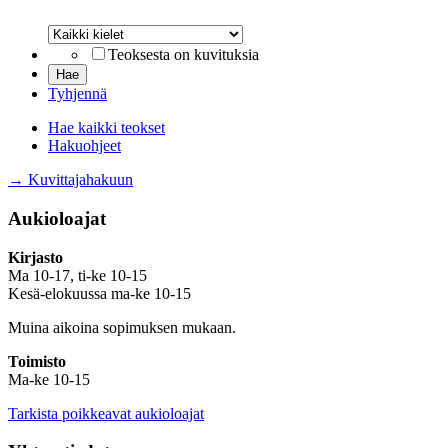
Kieli
Teoksesta on kuvituksia
Tyhjennä
Hae kaikki teokset
Hakuohjeet
→ Kuvittajahakuun
Aukioloajat
Kirjasto
Ma 10-17, ti-ke 10-15
Kesä-elokuussa ma-ke 10-15
Muina aikoina sopimuksen mukaan.
Toimisto
Ma-ke 10-15
Tarkista poikkeavat aukioloajat