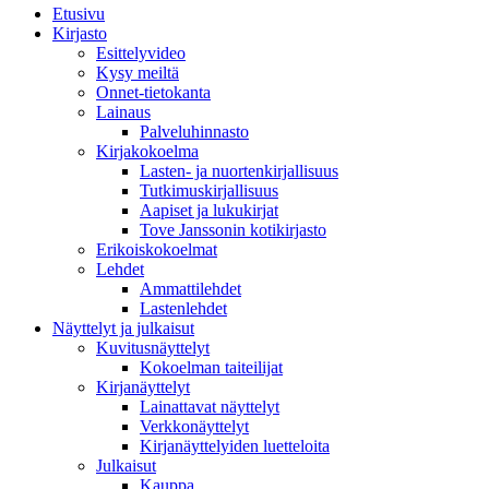
Etusivu
Kirjasto
Esittelyvideo
Kysy meiltä
Onnet-tietokanta
Lainaus
Palveluhinnasto
Kirjakokoelma
Lasten- ja nuortenkirjallisuus
Tutkimuskirjallisuus
Aapiset ja lukukirjat
Tove Janssonin kotikirjasto
Erikoiskokoelmat
Lehdet
Ammattilehdet
Lastenlehdet
Näyttelyt ja julkaisut
Kuvitusnäyttelyt
Kokoelman taiteilijat
Kirjanäyttelyt
Lainattavat näyttelyt
Verkkonäyttelyt
Kirjanäyttelyiden luetteloita
Julkaisut
Kauppa