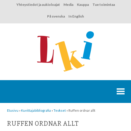
Hyppää
Yhteystiedot ja aukioloajat
Media
Kauppa
Tue toimintaa
sisältöön
På svenska
In English
Etusivu
»
Kuvittaja­bibliografia
»
Teokset
»
Ruffen ordnar allt
RUFFEN ORDNAR ALLT