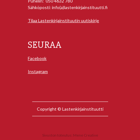
Puhelin: 050 4632 780
Sähköposti: info(a)lastenkirjainstituutti.fi
Tilaa Lastenkirjainstituutin uutiskirje
SEURAA
Facebook
Instagram
Copyright © Lastenkirjainstituutti
Sivuston toteutus:
Mene Creative