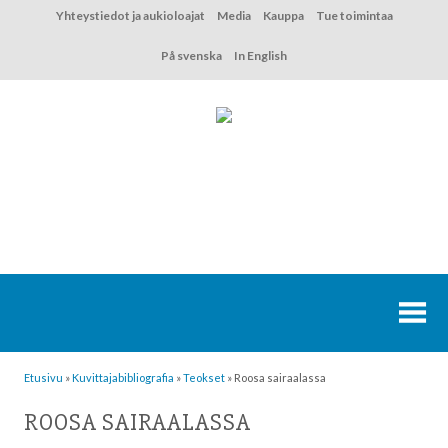
Hyppää
Yhteystiedot ja aukioloajat
Media
Kauppa
Tue toimintaa
sisältöön
På svenska
In English
Etusivu
»
Kuvittaja­bibliografia
»
Teokset
»
Roosa sairaalassa
ROOSA SAIRAALASSA