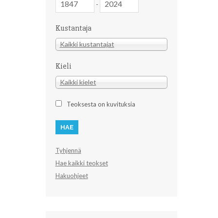
-
Kustantaja
Kustantaja
Kaikki kustantajat
Kieli
Kieli
Kaikki kielet
Teoksesta on kuvituksia
Tyhjennä
Hae kaikki teokset
Hakuohjeet