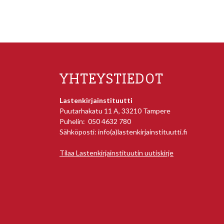
YHTEYSTIEDOT
Lastenkirjainstituutti
Puutarhakatu 11 A, 33210 Tampere
Puhelin: 050 4632 780
Sähköposti: info(a)lastenkirjainstituutti.fi
Tilaa Lastenkirjainstituutin uutiskirje