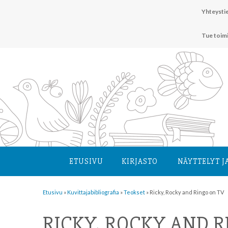
Hyppää
Yhteystie
sisältöön
Tue toim
ETUSIVU
KIRJASTO
NÄYTTELYT J
Etusivu
»
Kuvittaja­bibliografia
»
Teokset
»
Ricky, Rocky and Ringo on TV
RICKY, ROCKY AND R