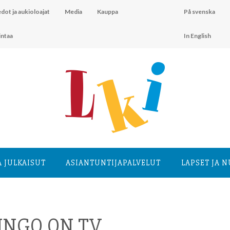
dot ja aukioloajat
Media
Kauppa
På svenska
intaa
In English
A JULKAISUT
ASIANTUNTIJA­PALVELUT
LAPSET JA 
INGO ON TV